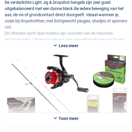
De verderlichte Light Jig & Dropshot hengels zijn zeer goed
uitgebalanceerd met een dunne blank die iedere beweging van het
aas, de vis of grondcontact direct doorgeeft. Ideaal wanneer je,
zoals bij dropshottten, met lichtgewicht plugjes, shadjes of spinners
vist.
De Ultimate Spirit Spin molens zijn voorzien van de nieuwste
technologieën. Uitgerust met een zeer gevoelige slip die ook bij een
langdurige dril een regelmatige weerstand geeft en een slinger met
Lees meer
een grote
EVA
knop die zorgt voor extra comfort.
Specificaties:
Ultimate Light Jig & Dropshot hengel
- Lengte/werpgewicht: 1,90m / 3-12g (gewicht 86g)
- Lengte/werpgewicht: 2,10m / 5-15g (gewicht 98g)
- Aantal delen: 2
- 24T carbon blank
-
DPS
molenhouder
-
EVA
handvat
- Vederlicht
Toon meer
Ultimate Spirit Spin 1000