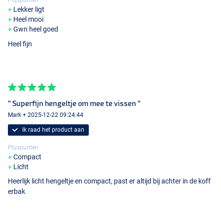
Pluspunten
Ultimate Brass Dropshot Weight
Lekker ligt
- Dropshot gewicht
Heel mooi
- Materiaal: koper
Gwn heel goed
- 3 stuks per verpakking
Heel fijn
- Staafvormig
- Voorzien van klemwartel
- Toepasbaar op diverse lijndiktes
- Montage zonder knopen
- Koper i.p.v. lood en dus milieuvriendelijker
" Superfijn hengeltje om mee te vissen "
Ultimate Dropshot Rigs
- 10 stuks per verpakking
Mark + 2025-12-22 09:24:44
- Lengte: 150cm
Ik raad het product aan
- Haakmaat: 4
- Diameter: 0,20mm
Pluspunten
- Hoge trekkracht
Compact
Licht
Ultimate Dropshot Hook
Heerlijk licht hengeltje en compact, past er altijd bij achter in de koff
- Dropshot haken
erbak
- 10 stuks per verpakking
- Haakmaat: 2
- Voorzien van een vlijmscherpe punt