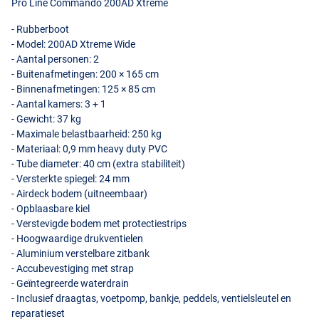
Pro Line Commando 200AD Xtreme
- Rubberboot
- Model: 200AD Xtreme Wide
- Aantal personen: 2
- Buitenafmetingen: 200 × 165 cm
- Binnenafmetingen: 125 × 85 cm
- Aantal kamers: 3 + 1
- Gewicht: 37 kg
- Maximale belastbaarheid: 250 kg
- Materiaal: 0,9 mm heavy duty
PVC
- Tube diameter: 40 cm (extra stabiliteit)
- Versterkte spiegel: 24 mm
- Airdeck bodem (uitneembaar)
- Opblaasbare kiel
- Verstevigde bodem met protectiestrips
- Hoogwaardige drukventielen
- Aluminium verstelbare zitbank
- Accubevestiging met strap
- Geïntegreerde waterdrain
- Inclusief draagtas, voetpomp, bankje, peddels, ventielsleutel en
reparatieset