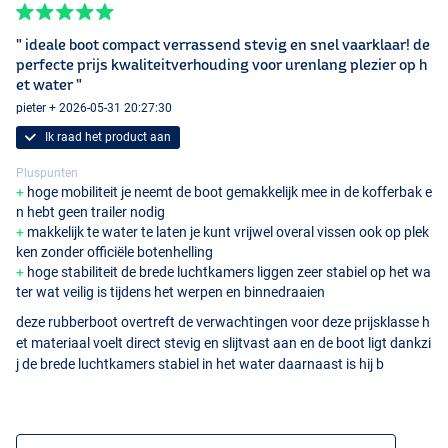
" ideale boot compact verrassend stevig en snel vaarklaar! de
perfecte prijs kwaliteitverhouding voor urenlang plezier op h
et water "
pieter + 2026-05-31 20:27:30
Ik raad het product aan
Pluspunten
hoge mobiliteit je neemt de boot gemakkelijk mee in de kofferbak e
n hebt geen trailer nodig
makkelijk te water te laten je kunt vrijwel overal vissen ook op plek
ken zonder officiële botenhelling
hoge stabiliteit de brede luchtkamers liggen zeer stabiel op het wa
ter wat veilig is tijdens het werpen en binnedraaien
deze rubberboot overtreft de verwachtingen voor deze prijsklasse h
et materiaal voelt direct stevig en slijtvast aan en de boot ligt dankzi
j de brede luchtkamers stabiel in het water daarnaast is hij b