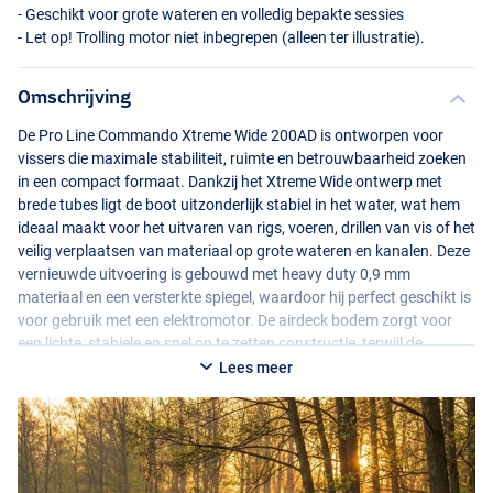
- Geschikt voor grote wateren en volledig bepakte sessies
- Let op! Trolling motor niet inbegrepen (alleen ter illustratie).
Omschrijving
De Pro Line Commando Xtreme Wide 200AD is ontworpen voor
vissers die maximale stabiliteit, ruimte en betrouwbaarheid zoeken
in een compact formaat. Dankzij het Xtreme Wide ontwerp met
brede tubes ligt de boot uitzonderlijk stabiel in het water, wat hem
ideaal maakt voor het uitvaren van rigs, voeren, drillen van vis of het
veilig verplaatsen van materiaal op grote wateren en kanalen. Deze
vernieuwde uitvoering is gebouwd met heavy duty 0,9 mm
materiaal en een versterkte spiegel, waardoor hij perfect geschikt is
voor gebruik met een elektromotor. De airdeck bodem zorgt voor
een lichte, stabiele en snel op te zetten constructie, terwijl de
opblaasbare kiel en verstevigde bodem extra controle en
Lees meer
bescherming bieden. Compleet geleverd met alle essentiële
accessoires, zodat je direct het water op kunt.