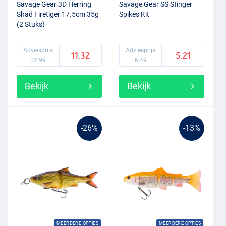
Savage Gear 3D Herring
Savage Gear SS Stinger
Shad Firetiger 17.5cm 35g
Spikes Kit
(2 Stuks)
Adviesprijs
Adviesprijs
11.32
5.21
12.99
6.49
Bekijk
Bekijk
-26%
-13%
MEERDERE OPTIES
MEERDERE OPTIES