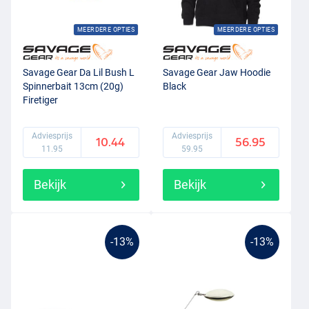
MEERDERE OPTIES
MEERDERE OPTIES
Savage Gear Da Lil Bush L
Savage Gear Jaw Hoodie
Spinnerbait 13cm (20g)
Black
Firetiger
Adviesprijs
Adviesprijs
10.44
56.95
11.95
59.95
Bekijk
Bekijk
-13%
-13%