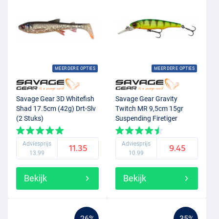
MEERDERE OPTIES
MEERDERE OPTIES
Savage Gear 3D Whitefish
Savage Gear Gravity
Shad 17.5cm (42g) Drt-Slv
Twitch MR 9,5cm 15gr
(2 Stuks)
Suspending Firetiger
Adviesprijs
Adviesprijs
11.35
9.45
13.99
10.99
Bekijk
Bekijk
-26%
-35%