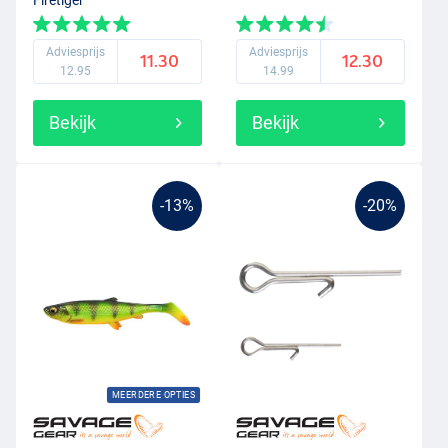
Adviesprijs
Adviesprijs
11.30
12.30
12.95
14.99
Bekijk
Bekijk
-13%
-20%
MEERDERE OPTIES