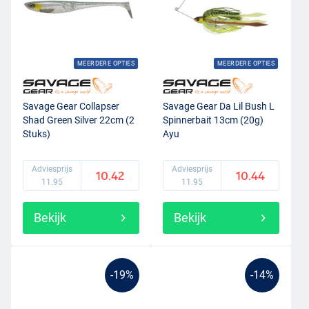
MEERDERE OPTIES
MEERDERE OPTIES
Savage Gear Collapser
Savage Gear Da Lil Bush L
Shad Green Silver 22cm (2
Spinnerbait 13cm (20g)
Stuks)
Ayu
Adviesprijs
Adviesprijs
10.42
10.44
11.95
11.95
Bekijk
Bekijk
-19%
-14%