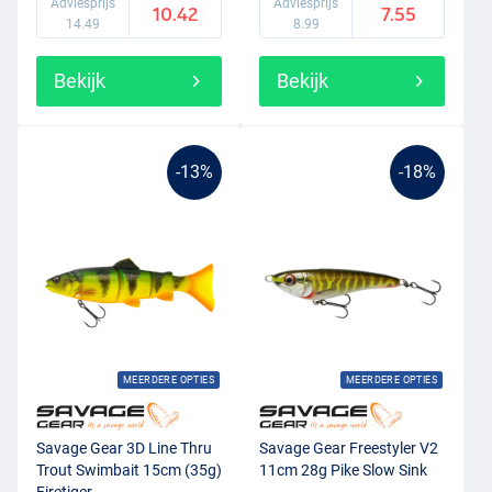
Adviesprijs
Adviesprijs
10.42
7.55
vissen, heeft Savage Gear hier echt een verandering in teweeg
14.49
8.99
gebracht. Savage Gear is niet bang om écht groot kunstaas op de
markt te brengen, omdat zij weten dat dit soms nodig is om de
Bekijk
Bekijk
grootste roofvissen te verleiden. Dit heeft geleid tot verschillende
soorten kunstaas tot wel 50cm lang! De Savage Gear Finezze serie
is eigenlijk een tegenhanger van dit lompe kunstaas. Finezze is
gericht op het subtiel vissen op met name baars en snoekbaars.
-13%
-18%
Denk hierbij aan hele lichte
hengels
, klein kunstaas en lichte
loodkoppen. Ook onder de streetfishing vissers is Savage Gear dan
ook erg populair!
MEERDERE OPTIES
MEERDERE OPTIES
Savage Gear 3D Line Thru
Savage Gear Freestyler V2
Trout Swimbait 15cm (35g)
11cm 28g Pike Slow Sink
Firetiger