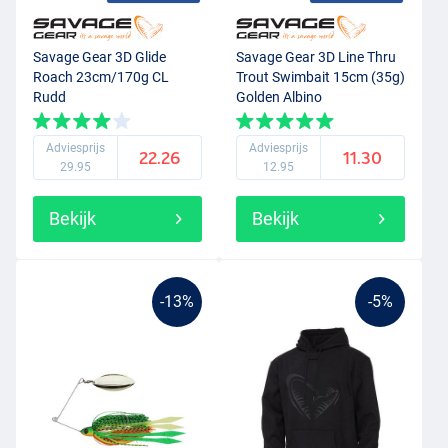
Savage Gear 3D Glide
Savage Gear 3D Line Thru
Roach 23cm/170g CL
Trout Swimbait 15cm (35g)
Rudd
Golden Albino
Adviesprijs
Adviesprijs
22.26
11.30
29.95
12.95
Bekijk
Bekijk
-13%
-5%