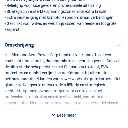
- Reliëfgrip voor luxe gevoel en professionele uitstraling
- Strategisch versterkte spanningszones voor extra kracht
- Extra versteviging met krimpfolie rondom draadverbindingen
- Geschikt voor witvis en wedstrijdvissen, van feederen tot grote
karpers!
Omschrijving
Het Shimano Aero Power Carp Landing Net Handle biedt een
combinatie van kracht, duurzaamheid en gebruiksgemak. Dankzij
de ultra-sterke schepnetsteel met Shimano Aero-Joint,
EVA
-
protectors en dubbel verlijmd schroefdraad is hij uitermate
betrouwbaar bij het landen van zowel witvis als grote karpers. Het
gladde, wrijvingsvrije ontwerp, de reliëfgrip en strategisch
versterkte spanningszones zorgen voor een luxe gevoel,
professionele uitstraling en extra stevigheid, waardoor deze
schepnetsteel ideaal is voor zowel wedstrijd- als recreatief vissen.
Lees meer