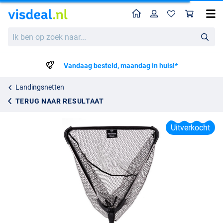
Home
Profiel
Win
Fox Rage Warrior Net Rubber Mesh
Ik
Adviesprijs
24.20
ben
30.99
op
zoek
Vandaag besteld, maandag in huis!*
naar...
Landingsnetten
TERUG NAAR RESULTAAT
Uitverkocht