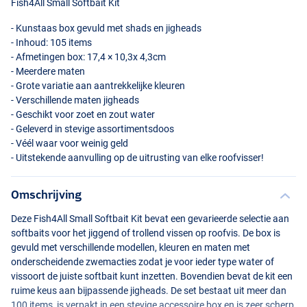
Fish4All Small Softbait Kit
- Kunstaas box gevuld met shads en jigheads
- Inhoud: 105 items
- Afmetingen box: 17,4 × 10,3x 4,3cm
- Meerdere maten
- Grote variatie aan aantrekkelijke kleuren
- Verschillende maten jigheads
- Geschikt voor zoet en zout water
- Geleverd in stevige assortimentsdoos
- Véél waar voor weinig geld
- Uitstekende aanvulling op de uitrusting van elke roofvisser!
Omschrijving
Deze Fish4All Small Softbait Kit bevat een gevarieerde selectie aan
softbaits voor het jiggend of trollend vissen op roofvis. De box is
gevuld met verschillende modellen, kleuren en maten met
onderscheidende zwemacties zodat je voor ieder type water of
vissoort de juiste softbait kunt inzetten. Bovendien bevat de kit een
ruime keus aan bijpassende jigheads. De set bestaat uit meer dan
100 items, is verpakt in een stevige accessoire box en is zeer scherp