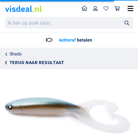
Home
Profiel
Win
Gator Catfish Twin Shad 35cm (1pc)
Ik
23.95
ben
op
zoek
Achteraf
betalen
naar...
Shads
TERUG NAAR RESULTAAT