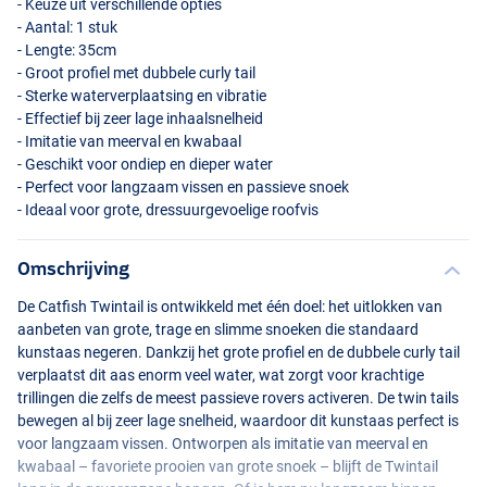
- Keuze uit verschillende opties
- Aantal: 1 stuk
- Lengte: 35cm
- Groot profiel met dubbele curly tail
- Sterke waterverplaatsing en vibratie
- Effectief bij zeer lage inhaalsnelheid
- Imitatie van meerval en kwabaal
- Geschikt voor ondiep en dieper water
- Perfect voor langzaam vissen en passieve snoek
- Ideaal voor grote, dressuurgevoelige roofvis
Glitter Burbot
Omschrijving
De Catfish Twintail is ontwikkeld met één doel: het uitlokken van
aanbeten van grote, trage en slimme snoeken die standaard
kunstaas negeren. Dankzij het grote profiel en de dubbele curly tail
verplaatst dit aas enorm veel water, wat zorgt voor krachtige
trillingen die zelfs de meest passieve rovers activeren. De twin tails
bewegen al bij zeer lage snelheid, waardoor dit kunstaas perfect is
voor langzaam vissen. Ontworpen als imitatie van meerval en
kwabaal – favoriete prooien van grote snoek – blijft de Twintail