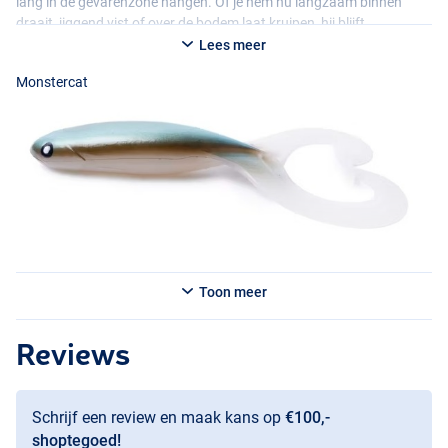
lang in de gevarenzone hangen. Of je hem nu langzaam binnen
draait, jiggend vist of over de bodem laat kruipen, hij blijft
aantrekkelijk en verleidelijk in actie.
Lees meer
Monstercat
Monstercat
Toon meer
Glitter Burbot
Reviews
Schrijf een review en maak kans op
€100,-
shoptegoed!