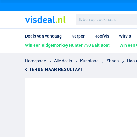
Ik
ben
op
zoek
Deals van vandaag
Karper
Roofvis
Witvis
naar...
Win een Ridgemonkey Hunter 750 Bait Boat
Win een 
Homepage
Alle deals
Kunstaas
Shads
Host
TERUG NAAR RESULTAAT