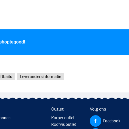
h
 shoptegoed!
ftbaits
Leveranciersinformatie
Outlet
Volg ons
onnen
Karper outlet
Facebook
Roofvis outlet