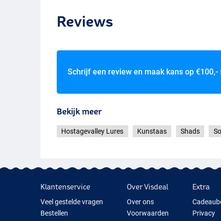
Reviews
Red Head Perc
Schrijf een review en maak kans op
€100,-
Bekijk meer
Hostagevalley Lures
Kunstaas
Shads
So
Klantenservice
Over Visdeal
Extra
Veel gestelde vragen
Over ons
Cadeaub
Bestellen
Voorwaarden
Privacy