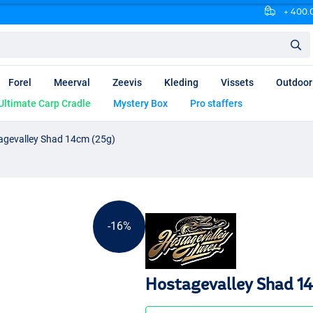
+ 400.0
Forel
Meerval
Zeevis
Kleding
Vissets
Outdoor
Ultimate Carp Cradle
Mystery Box
Pro staffers
agevalley Shad 14cm (25g)
-16%
Hostagevalley Shad 1