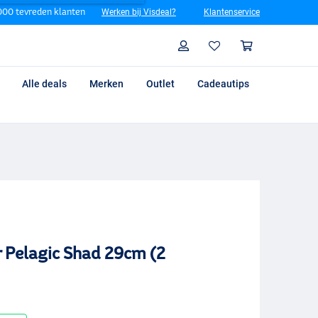
00 tevreden klanten
Werken bij Visdeal?
Klantenservice
Zoeken
Profiel
Winkelm
Alle deals
Merken
Outlet
Cadeautips
 Pelagic Shad 29cm (2