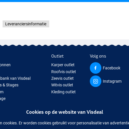
Leveranciersinformatie
Outlet
Volg ons
onnen
Karper outlet
Facebook
Roofvis outlet
sbank van Visdeal
Zeevis outlet
Instagram
s & Stages
Witvis outlet
um
Kleding outlet
age
ps
Cookies op de website van Visdeal
isspullen
uitverkochte visspullen
n cookies. Er worden cookies gebruikt voor personalisatie van advertent