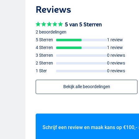
The Roach / Smokey
Reviews
5 van 5 Sterren
Smashed Silver
2 beoordelingen
5 Sterren
1 review
4 Sterren
1 review
3 Sterren
0 reviews
2 Sterren
0 reviews
1 Ster
0 reviews
Bekijk alle beoordelingen
Schrijf een review en maak kans op
€100,-