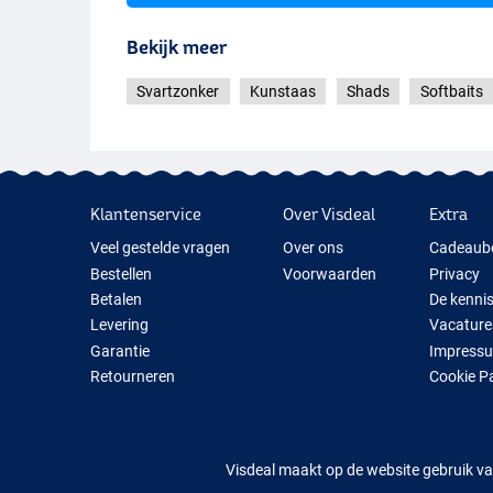
Bekijk meer
Svartzonker
Kunstaas
Shads
Softbaits
Smashed Silver
Klantenservice
Over Visdeal
Extra
Veel gestelde vragen
Over ons
Cadeaub
Bestellen
Voorwaarden
Privacy
Betalen
De kenni
Levering
Vacature
Garantie
Impress
Retourneren
Cookie P
Contact
Cadeauti
Nieuwe V
Tijdelijk 
Visdeal maakt op de website gebruik va