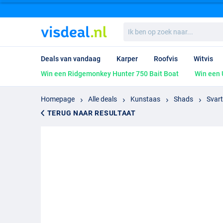
Ik
ben
op
zoek
Deals van vandaag
Karper
Roofvis
Witvis
naar...
Win een Ridgemonkey Hunter 750 Bait Boat
Win een 
Homepage
Alle deals
Kunstaas
Shads
Svar
TERUG NAAR RESULTAAT