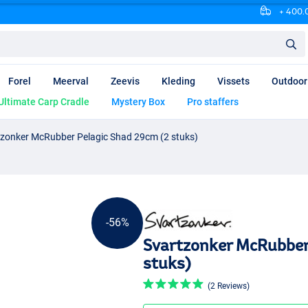
+ 400.0
Forel
Meerval
Zeevis
Kleding
Vissets
Outdoor
Ultimate Carp Cradle
Mystery Box
Pro staffers
tzonker McRubber Pelagic Shad 29cm (2 stuks)
-56%
Svartzonker McRubber
stuks)
(2 Reviews)