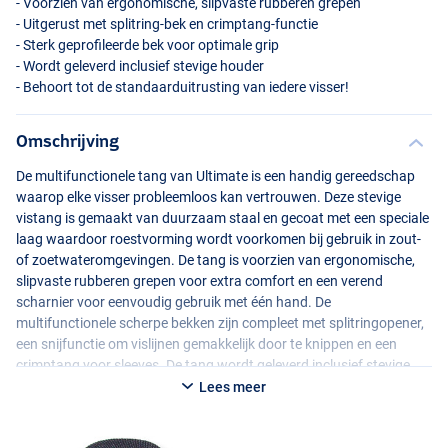
- Voorzien van ergonomische, slipvaste rubberen grepen
- Uitgerust met splitring-bek en crimptang-functie
- Sterk geprofileerde bek voor optimale grip
- Wordt geleverd inclusief stevige houder
- Behoort tot de standaarduitrusting van iedere visser!
Omschrijving
De multifunctionele tang van Ultimate is een handig gereedschap
waarop elke visser probleemloos kan vertrouwen. Deze stevige
vistang is gemaakt van duurzaam staal en gecoat met een speciale
laag waardoor roestvorming wordt voorkomen bij gebruik in zout-
of zoetwateromgevingen. De tang is voorzien van ergonomische,
slipvaste rubberen grepen voor extra comfort en een verend
scharnier voor eenvoudig gebruik met één hand. De
multifunctionele scherpe bekken zijn compleet met splitringopener,
een snijfunctie om vislijnen gemakkelijk door te knippen en een
crimptang voor sleeves. De tang wordt geleverd inclusief stevige
houder. Behoort tot de standaarduitrusting van iedere visser!
Lees meer