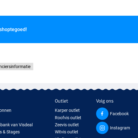
 shoptegoed!
nciersinformatie
Outlet
Volg ons
onnen
Karper outlet
Facebook
Roofvis outlet
sbank van Visdeal
Zeevis outlet
Instagram
s & Stages
Witvis outlet