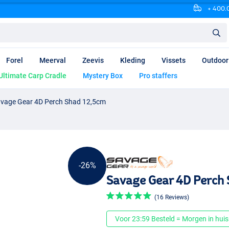
+ 400.0
Forel
Meerval
Zeevis
Kleding
Vissets
Outdoor
Ultimate Carp Cradle
Mystery Box
Pro staffers
vage Gear 4D Perch Shad 12,5cm
-26%
Savage Gear 4D Perch 
(16 Reviews)
Voor 23:59 Besteld = Morgen in huis