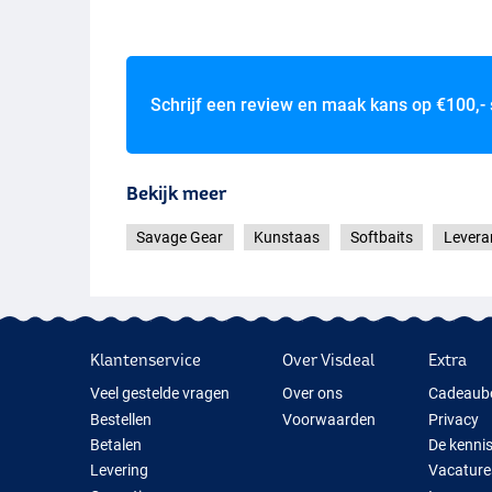
Schrijf een review en maak kans op
€100,-
Lemon Perch
Bekijk meer
Perch
Savage Gear
Kunstaas
Softbaits
Levera
Klantenservice
Over Visdeal
Extra
Veel gestelde vragen
Over ons
Cadeaub
Bestellen
Voorwaarden
Privacy
Betalen
De kenni
Levering
Vacature