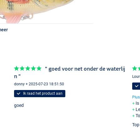
meer
" goed voor net onder de waterlij
n "
Lour
donny + 2025-07-23 18:51:50
Ik raad het product aan
Plus
Is
goed
Le
To
Top