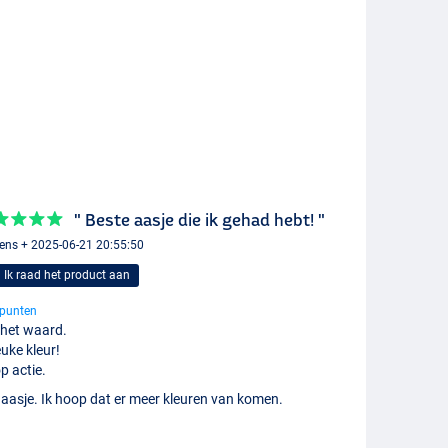
" Beste aasje die ik gehad hebt! "
ens + 2025-06-21 20:55:50
Ik raad het product aan
punten
 het waard.
uke kleur!
p actie.
 aasje. Ik hoop dat er meer kleuren van komen.