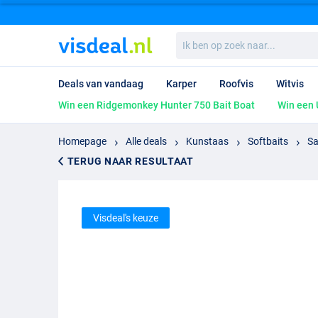
Ik
ben
op
zoek
Deals van vandaag
Karper
Roofvis
Witvis
naar...
Win een Ridgemonkey Hunter 750 Bait Boat
Win een 
Homepage
Alle deals
Kunstaas
Softbaits
Sa
TERUG NAAR RESULTAAT
Visdeal's keuze