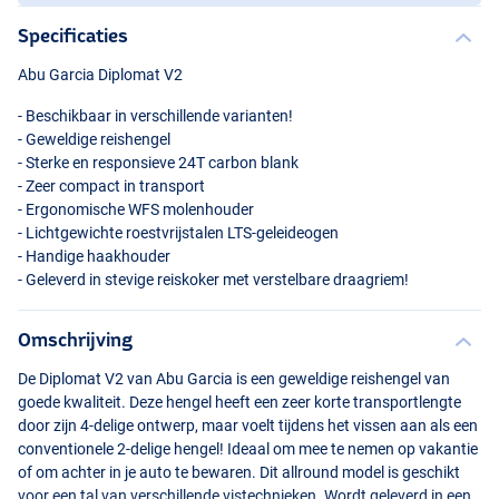
Specificaties
Abu Garcia Diplomat V2
- Beschikbaar in verschillende varianten!
- Geweldige reishengel
- Sterke en responsieve 24T carbon blank
- Zeer compact in transport
- Ergonomische
WFS
molenhouder
- Lichtgewichte roestvrijstalen
LTS
-geleideogen
- Handige haakhouder
- Geleverd in stevige reiskoker met verstelbare draagriem!
Omschrijving
De Diplomat V2 van Abu Garcia is een geweldige reishengel van
goede kwaliteit. Deze hengel heeft een zeer korte transportlengte
door zijn 4-delige ontwerp, maar voelt tijdens het vissen aan als een
conventionele 2-delige hengel! Ideaal om mee te nemen op vakantie
of om achter in je auto te bewaren. Dit allround model is geschikt
voor een tal van verschillende vistechnieken. Wordt geleverd in een