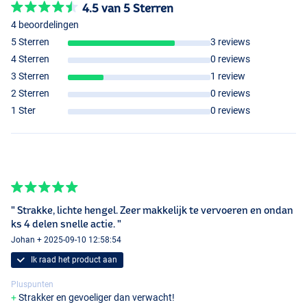
4.5 van 5 Sterren
- Werpgewicht: 10-30g
4 beoordelingen
- Aantal delen: 4
- Gewicht: 139g
5 Sterren
3 reviews
- Aantal geleideogen: 7
4 Sterren
0 reviews
3 Sterren
1 review
Abu Garcia Diplomat V2 2,44m (5-21g)
2 Sterren
0 reviews
- Lengte: 2,44m
1 Ster
0 reviews
- Werpgewicht: 5-21g
- Aantal delen: 4
- Gewicht: 147g
- Aantal geleideogen: 7
Abu Garcia Diplomat V2 2,44m (10-35g)
" Strakke, lichte hengel. Zeer makkelijk te vervoeren en ondan
- Lengte: 2,44m
ks 4 delen snelle actie. "
- Werpgewicht: 10-35g
Johan + 2025-09-10 12:58:54
- Aantal delen: 4
- Gewicht: 149g
Ik raad het product aan
- Aantal geleideogen: 7
Pluspunten
Abu Garcia Diplomat V2 2,44m (15-55g)
Strakker en gevoeliger dan verwacht!