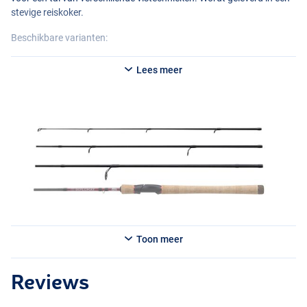
stevige reiskoker.
Beschikbare varianten:
Abu Garcia Diplomat V2 2,13m (3-14g)
Lees meer
- Lengte: 2,13m
- Werpgewicht: 3-14g
- Aantal delen: 4
- Gewicht: 114g
- Aantal geleideogen: 7
Abu Garcia Diplomat V2 2,13m (5-21g)
- Lengte: 2,13m
- Werpgewicht: 5-21g
- Aantal delen: 4
Toon meer
- Gewicht: 118g
- Aantal geleideogen: 7
Reviews
Abu Garcia Diplomat V2 2,29m (10-30g)
- Lengte: 2,29m