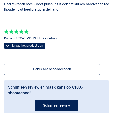
Heel tevreden mee. Groot pluspunt is ook het kurken handvat en ree
- Lengte: 2,44m
lhouder. Ligt heel prettig in de hand
- Werpgewicht: 15-55g
- Aantal delen: 4
- Gewicht: 168g
- Aantal geleideogen: 7
Abu Garcia Diplomat V2 2,74m (5-21g)
Daniel + 2025-05-30 13:31:42 - Vertaald
- Lengte: 2,74m
Ik raad het product aan
- Werpgewicht: 5-21g
- Aantal delen: 4
- Gewicht: 170g
- Aantal geleideogen: 8
Bekijk alle beoordelingen
Abu Garcia Diplomat V2 2,74m (12-32g)
- Lengte: 2,74m
Schrijf een review en maak kans op
€100,-
- Werpgewicht: 12-32g
shoptegoed!
- Aantal delen: 4
- Gewicht: 170g
Schrijf een review
- Aantal geleideogen: 8