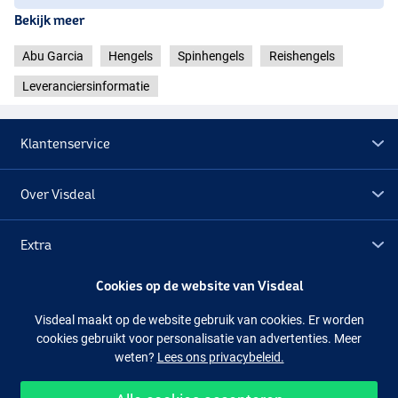
Abu Garcia Diplomat V2 3,04m (12-32g)
Bekijk meer
- Lengte: 3,04m
Abu Garcia
Hengels
Spinhengels
Reishengels
- Werpgewicht: 12-32g
- Aantal delen: 5
Leveranciersinformatie
- Gewicht: 213g
- Aantal geleideogen: 8
Klantenservice
Over Visdeal
Extra
Cookies op de website van Visdeal
Outlet
Visdeal maakt op de website gebruik van cookies. Er worden
cookies gebruikt voor personalisatie van advertenties. Meer
Volg ons
Facebook
Instagram
weten?
Lees ons privacybeleid.