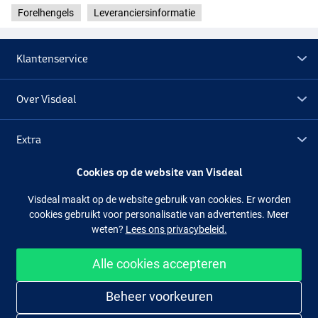
- Transportlengte: 151cm
Forelhengels
Leveranciersinformatie
- Gewicht: 175g
Daiwa Wilderness Spin 3.05m 15-45g
Klantenservice
- Lengte: 3.05m
- Werpgewicht: 15-45g
- Transportlengte: 156cm
Over Visdeal
- Gewicht: 185g
Extra
Cookies op de website van Visdeal
Outlet
Visdeal maakt op de website gebruik van cookies. Er worden
cookies gebruikt voor personalisatie van advertenties. Meer
Volg ons
Facebook
Instagram
weten?
Lees ons privacybeleid.
Alle cookies accepteren
Makkelijk en veilig shoppen
Beheer voorkeuren