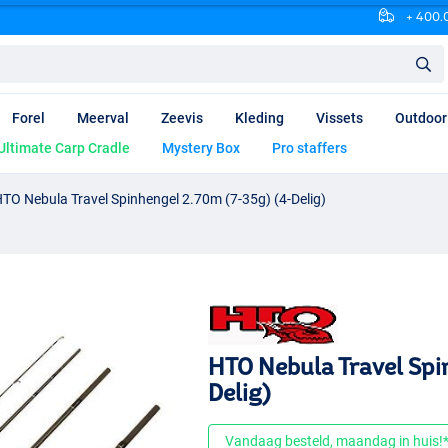
+ 400.0
Forel
Meerval
Zeevis
Kleding
Vissets
Outdoor
Ultimate Carp Cradle
Mystery Box
Pro staffers
TO Nebula Travel Spinhengel 2.70m (7-35g) (4-Delig)
HTO Nebula Travel Spi
Delig)
Vandaag besteld, maandag in huis!