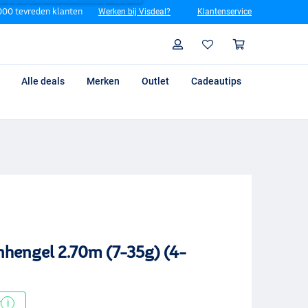
00 tevreden klanten
Werken bij Visdeal?
Klantenservice
Zoeken
Profiel
Winkelm
Alle deals
Merken
Outlet
Cadeautips
nhengel 2.70m (7-35g) (4-
*
i