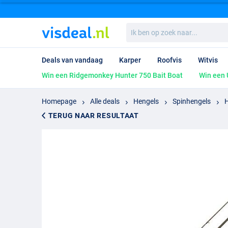
Ik
ben
op
zoek
Deals van vandaag
Karper
Roofvis
Witvis
naar...
Win een Ridgemonkey Hunter 750 Bait Boat
Win een 
Homepage
Alle deals
Hengels
Spinhengels
H
TERUG NAAR RESULTAAT