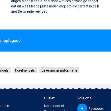
angen Maar ik had al snel door wat een geweldige hengel
dat dit was Met de juiste molen erop ligt die perfect in de h
and De tweede keer dat i
 shoptegoed!
ngels
Forelhengels
Leveranciersinformatie
Outlet
Volg ons
onnen
Karper outlet
Facebook