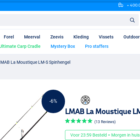
+ 400.0
Forel
Meerval
Zeevis
Kleding
Vissets
Outdoor
Ultimate Carp Cradle
Mystery Box
Pro staffers
LMAB La Moustique LM-S Spinhengel
-6%
LMAB La Moustique LM
(13 Reviews)
Voor 23:59 Besteld = Morgen in huis