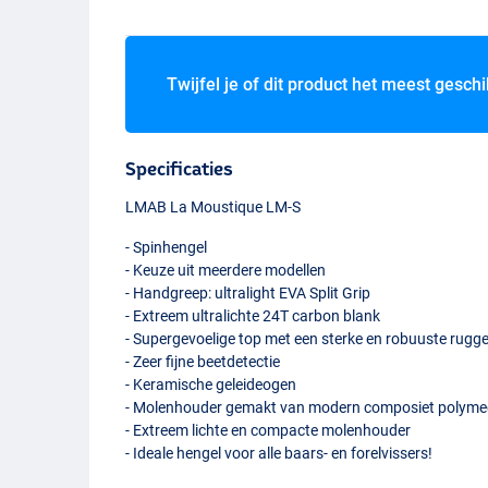
Twijfel je of dit product het meest geschi
Specificaties
LMAB
La Moustique LM-S
- Spinhengel
- Keuze uit meerdere modellen
- Handgreep: ultralight
EVA
Split Grip
- Extreem ultralichte 24T carbon blank
- Supergevoelige top met een sterke en robuuste rugg
- Zeer fijne beetdetectie
- Keramische geleideogen
- Molenhouder gemakt van modern composiet polymee
- Extreem lichte en compacte molenhouder
- Ideale hengel voor alle baars- en forelvissers!