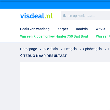
Ik
ben
op
zoek
Deals van vandaag
Karper
Roofvis
Witvis
naar...
Win een Ridgemonkey Hunter 750 Bait Boat
Win een 
Homepage
Alle deals
Hengels
Spinhengels
TERUG NAAR RESULTAAT