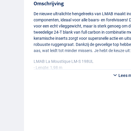
Omschrijving
De nieuwe ultralichte hengelreeks van
LMAB
maakt ind
componenten, ideaal voor alle baars- en forelvissers
voor een echt vlieggewicht, maar is sterk genoeg om de
tweedelige 24-T blank van full carbon in combinatie me
keramische inserts zorgt voor supersnelle actie en uit
robuuste ruggengraat. Dankzij de gevoelige top hebbe
aas, wat leidt tot minder missers. Je hebt de keuze uit:
LMAB
La Moustique LM-S 198UL
- Lengte: 1,98 m
- Aantal delen: 2
Lees 
- Transportlengte: 102 cm
- Gewicht: 78 g
- Werpgewicht: 1-7 g
- Aantal geleideogen: 8
- Testcurve: UL (ultralight)
- Top Action
LMAB
La Moustique LM-S 198ML
- Lengte: 1,98 m