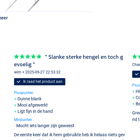
meer
" Slanke sterke hengel en toch g
evoelig "
Char
wim + 2025-09-27 22:53:32
Ik raad het product aan
Plus
Hi
Pluspunten
Co
Dunne blank
Be
Mooi afgewerkt
Ligt fijn in de hand
Grea
nd t
Minpunten
Mocht iets langer zijn geweest
De eerste keer dat ik hem gebruikte heb ik helaas niets gev