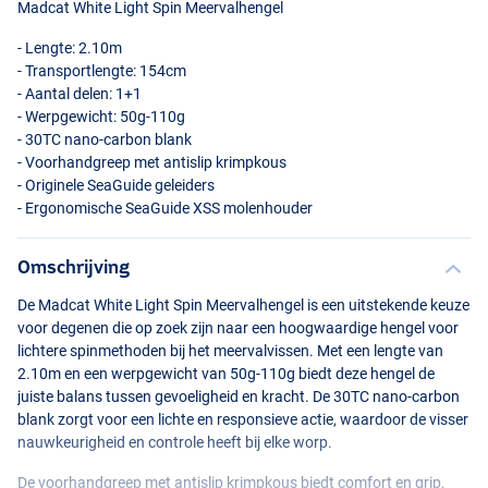
Madcat White Light Spin Meervalhengel
- Lengte: 2.10m
- Transportlengte: 154cm
- Aantal delen: 1+1
- Werpgewicht: 50g-110g
- 30TC nano-carbon blank
- Voorhandgreep met antislip krimpkous
- Originele SeaGuide geleiders
- Ergonomische SeaGuide
XSS
molenhouder
Omschrijving
De Madcat White Light Spin Meervalhengel is een uitstekende keuze
voor degenen die op zoek zijn naar een hoogwaardige hengel voor
lichtere spinmethoden bij het meervalvissen. Met een lengte van
2.10m en een werpgewicht van 50g-110g biedt deze hengel de
juiste balans tussen gevoeligheid en kracht. De 30TC nano-carbon
blank zorgt voor een lichte en responsieve actie, waardoor de visser
nauwkeurigheid en controle heeft bij elke worp.
De voorhandgreep met antislip krimpkous biedt comfort en grip,