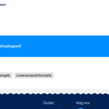
meer
 shoptegoed!
engels
Leveranciersinformatie
Outlet
Volg ons