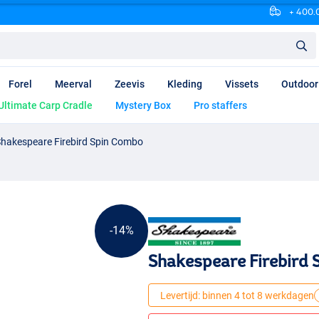
+ 400.0
Forel
Meerval
Zeevis
Kleding
Vissets
Outdoor
Ultimate Carp Cradle
Mystery Box
Pro staffers
hakespeare Firebird Spin Combo
-14%
Shakespeare Firebird
Levertijd: binnen 4 tot 8 werkdagen