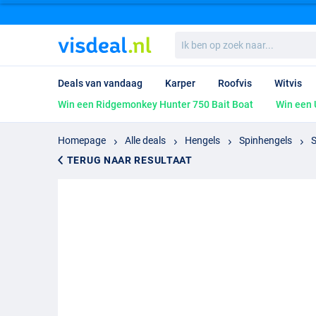
Ik
ben
op
zoek
Deals van vandaag
Karper
Roofvis
Witvis
naar...
Win een Ridgemonkey Hunter 750 Bait Boat
Win een 
Homepage
Alle deals
Hengels
Spinhengels
S
TERUG NAAR RESULTAAT