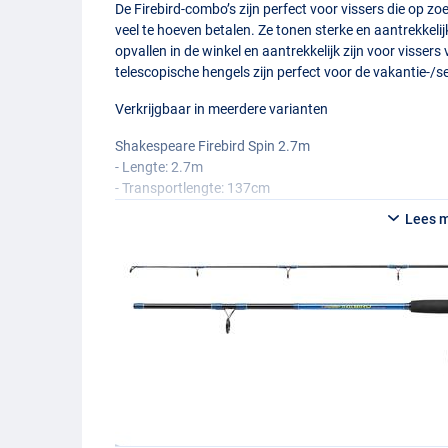
De Firebird-combo’s zijn perfect voor vissers die op z
veel te hoeven betalen. Ze tonen sterke en aantrekkeli
opvallen in de winkel en aantrekkelijk zijn voor vissers 
telescopische hengels zijn perfect voor de vakantie-/
Verkrijgbaar in meerdere varianten
Shakespeare Firebird Spin 2.7m
- Lengte: 2.7m
- Transportlengte: 137cm
- Gewicht totaal: 600g
Lees 
- Aantal delen: 2
- Werpgewicht: 20-80g
- Kogellagers: 1
- Overbrenging: 5.2:1
- Trekkracht: 5.5kg
- Lijncapaciteit: 180m/0.25mm
- Inhaalsnelheid: 72cm
Shakespeare Firebird Spin 2.4m 15-60g
- Lengte: 2.4m
- Transportlengte: 122cm