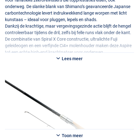
voor fanatieke zeeforelvissers die topprestaties eisen, ook
onderweg. De slanke blank van Shimano’s geavanceerde Japanse
carbontechnologie levert indrukwekkend lange worpen met licht
kunstaas – ideaal voor pluggen, lepels en shads.
Dankzij de krachtige, maar vergevingsgezinde actie blijft de hengel
controleerbaar tijdens de dril, zelfs bij felle runs vlak onder de kant.
De combinatie van Spiral X Core constructie, ultralichte Fuji
geleideogen en een verfijnde Ci4+ molenhouder maken deze Aspire
tot een echte high-end krachtpatser voor onderweg.
Lees meer
Toon meer