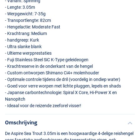
- Variant: Spinning
- Lengte: 3.05m
- Werpgewicht: 7-35g
- Transportlengte: 82cm
- Hengelactie: Moderate Fast
- Krachtrang: Medium
- handgreep: Kurk
- Ultra slanke blank
- Ultieme werpprestaties
- Fuji Stainless Steel SiC K-Type geleideogen
- Krachtreserve in de onderkant van de hengel
- Custom ontworpen Shimano Ci4+ molenhouder
- Optimale controle tijdens de dril (voordelig in ondiep water)
- Goed voor verre worpen met lichte pluggen, lepels en shads
- Japanse carbontechnologie: Spiral X Core, Hi-Power X en
Nanopitch
- Ideaal voor de reizende zeeforel visser!
Omschrijving
De Aspire Sea Trout 3.05m is een hoogwaardige 4-delige reishengel