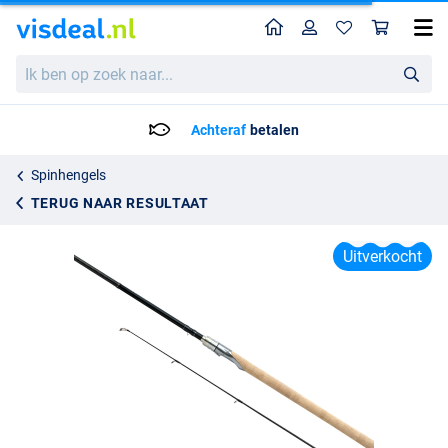
Home
Profiel
Win
Shimano Aspire Spinning Sea Trout Spinhengel 3.05m (7-35g) (4-Delig)
Ik
369.95
ben
op
zoek
Achteraf
betalen
naar...
Spinhengels
TERUG NAAR RESULTAAT
Uitverkocht