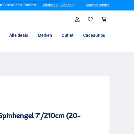
00 tevreden klanten
Werken bij Visdeal?
Klantenservice
Zoeken
Profiel
Winkelm
Alle deals
Merken
Outlet
Cadeautips
Spinhengel 7'/210cm (20-