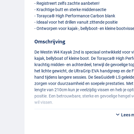
- Registreert zelfs zachte aanbeten!
- Krachtige butt en sterke middensectie
- Torayca® High Performance Carbon blank
- Ideaal voor het drillen vanuit zittende positie
- Ontworpen voor kajak-, bellyboot- en kleine bootviss
Omschrijving
De Westin W4 Kayak 2nd is speciaal ontwikkeld voor vis
kajak, bellyboat of kleine boot. De Torayca® High Pe
krachtig midden- en achterdeel, terwijl de gevoelige to
het lichte gewicht, de UltraGrip
EVA
handgreep en de 
hand tijdens langere sessies. De SeaGuide® LS gelei
zorgen voor duurzaamheid en soepele prestaties. Met
lengte van 210cm kun je veelzijdig vissen en heb je opti
positie. Een betrouwbare, sterke en gevoelige hengel 
wil vissen.
Lees 