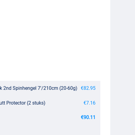
k 2nd Spinhengel 7'/210cm (20-60g)
€82.95
utt Protector (2 stuks)
€7.16
€90.11