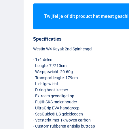
Twijfel je of dit product het meest geschi
Specificaties
Westin W4 Kayak 2nd Spinhengel
- 1+1 delen
- Lengte: 7’/210cm
- Werpgewicht: 20-60g
- Transportlengte: 179cm
- Lichtgewicht
- D-ring hook keeper
- Extreem gevoelige top
- Fuji®
SKS
molenhouder
- UltraGrip
EVA
handgreep
- SeaGuide® LS geleideogen
- Versterkt met 1k woven carbon
- Custom rubberen antislip buttcap