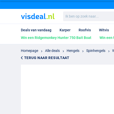
Ik
ben
op
zoek
Deals van vandaag
Karper
Roofvis
Witvis
naar...
Win een Ridgemonkey Hunter 750 Bait Boat
Win een 
Homepage
Alle deals
Hengels
Spinhengels
W
TERUG NAAR RESULTAAT