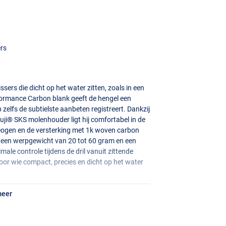
ers
sers die dicht op het water zitten, zoals in een
rformance Carbon blank geeft de hengel een
p zelfs de subtielste aanbeten registreert. Dankzij
Fuji®
SKS
molenhouder ligt hij comfortabel in de
deogen en de versterking met 1k woven carbon
 een werpgewicht van 20 tot 60 gram en een
male controle tijdens de dril vanuit zittende
voor wie compact, precies en dicht op het water
meer