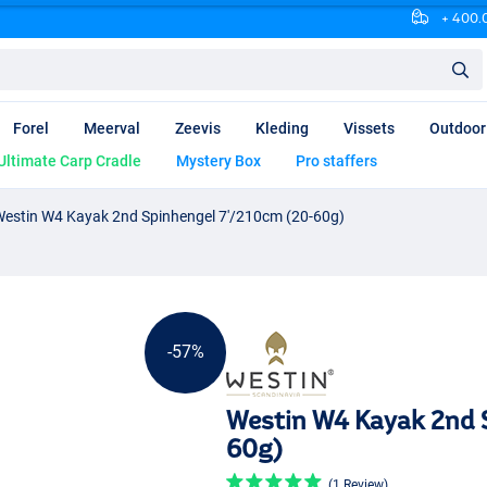
+ 400.0
Forel
Meerval
Zeevis
Kleding
Vissets
Outdoor
Ultimate Carp Cradle
Mystery Box
Pro staffers
estin W4 Kayak 2nd Spinhengel 7'/210cm (20-60g)
-57%
Westin W4 Kayak 2nd 
60g)
(1 Review)