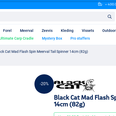
+ 400.0
Forel
Meerval
Zeevis
Kleding
Vissets
Outdoor
Ultimate Carp Cradle
Mystery Box
Pro staffers
ack Cat Mad Flash Spin Meerval Tail Spinner 14cm (82g)
-20%
Black Cat Mad Flash Sp
14cm (82g)