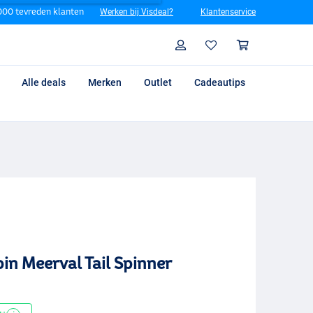
00 tevreden klanten
Werken bij Visdeal?
Klantenservice
Zoeken
Profiel
Winkelm
Alle deals
Merken
Outlet
Cadeautips
in Meerval Tail Spinner