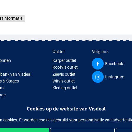
rsinformatie
Outlet
Volg ons
onnen
Karper outlet
Facebook
Roofvis outlet
sbank van Visdeal
Zeevis outlet
Instagram
s & Stages
Witvis outlet
um
Kleding outlet
age
ps
Cookies op de website van Visdeal
isspullen
uitverkochte visspullen
n cookies. Er worden cookies gebruikt voor personalisatie van advertent