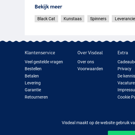
Bekijk meer
Black Cat
Kunstaas
Spinners
Leverancie
Klantenservice
Over Visdeal
Extra
Veel gestelde vragen
Over ons
Cadeaub
Bestellen
Voorwaarden
Privacy
Betalen
De kenni
Levering
Vacature
Garantie
Impress
Retourneren
Cookie P
Contact
Cadeauti
Nieuwe V
Tijdelijk 
Visdeal maakt op de website gebruik va