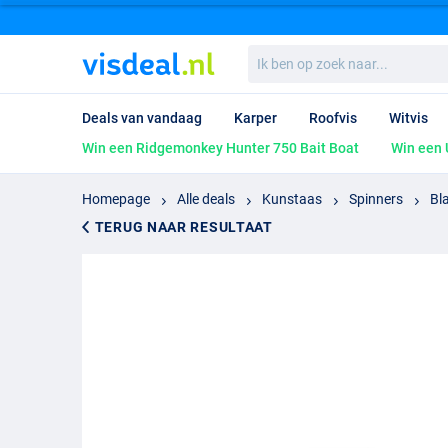
Ik
ben
op
zoek
Deals van vandaag
Karper
Roofvis
Witvis
naar...
Win een Ridgemonkey Hunter 750 Bait Boat
Win een 
Homepage
Alle deals
Kunstaas
Spinners
Bl
TERUG NAAR RESULTAAT