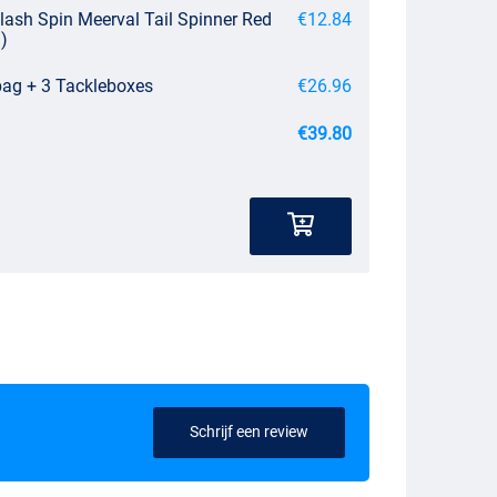
lash Spin Meerval Tail Spinner Red
€12.84
)
bag + 3 Tackleboxes
€26.96
€39.80
Schrijf een review