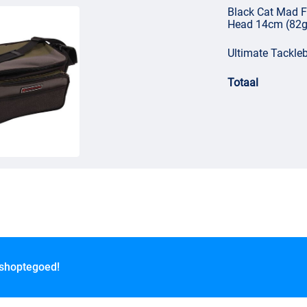
Black Cat Mad F
Head 14cm (82g
Ultimate Tackle
Totaal
 shoptegoed!