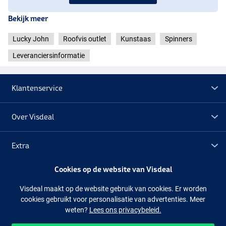
Bekijk meer
Lucky John
Roofvis outlet
Kunstaas
Spinners
Leveranciersinformatie
005
Klantenservice
Over Visdeal
Extra
Cookies op de website van Visdeal
Outlet
Visdeal maakt op de website gebruik van cookies. Er worden
cookies gebruikt voor personalisatie van advertenties. Meer
010
Volg ons
Facebook
Instagram
weten?
Lees ons privacybeleid.