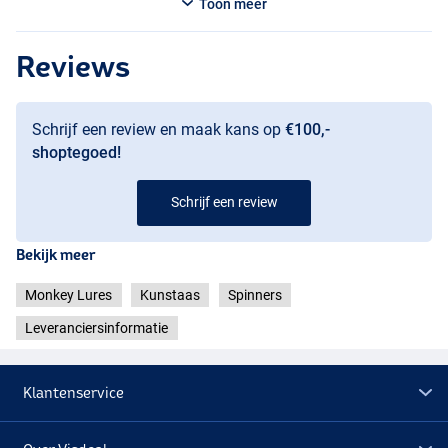
Toon meer
Reviews
Inferno Tiger
Schrijf een review en maak kans op
€100,-
shoptegoed!
Schrijf een review
Bekijk meer
Monkey Lures
Kunstaas
Spinners
Leveranciersinformatie
Klantenservice