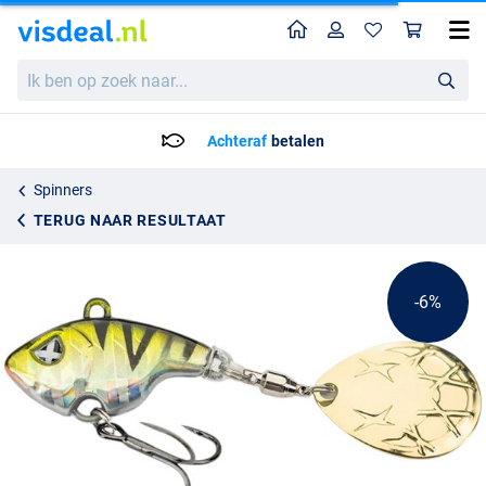
Home
Profiel
Win
Monkey Lures Turbo Lui Jigspinner (10g)
Adviesprijs
Ik
8.50
ben
8.95
op
zoek
Achteraf
betalen
naar...
Spinners
TERUG NAAR RESULTAAT
-6%