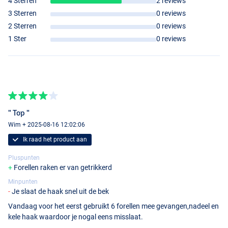
4 Sterren
2 reviews
3 Sterren
0 reviews
2 Sterren
0 reviews
1 Ster
0 reviews
" Top "
Wim + 2025-08-16 12:02:06
Ik raad het product aan
Pluspunten
Forellen raken er van getrikkerd
Minpunten
Je slaat de haak snel uit de bek
Vandaag voor het eerst gebruikt 6 forellen mee gevangen,nadeel en
Black 'N White
kele haak waardoor je nogal eens misslaat.