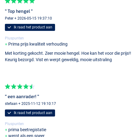
- Lengte: 450cm
- Aantal delen: 3
" Top hengel "
- Werpgewicht: 100-300g
Peter + 2026-05-15 19:37:10
- Testcurve: Extra Heavy
Ik raad het product aan
Pluspunten
Prima prijs kwaliteit verhouding
Met korting gekocht. Zeer mooie hengel. Hoe kan het voor die prijs!!
Keurig bezorgd. Vist en werpt geweldig, mooie uitstraling
100-300g
" een aanrader! "
stefaan + 2025-11-12 19:10:17
Ik raad het product aan
Pluspunten
prima beetregistatie
werpt als een speer