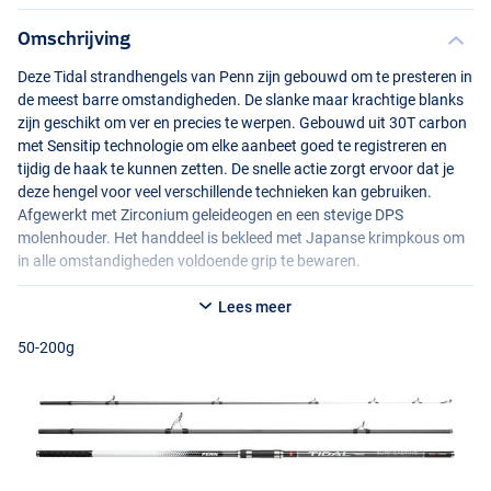
Omschrijving
Deze Tidal strandhengels van Penn zijn gebouwd om te presteren in
de meest barre omstandigheden. De slanke maar krachtige blanks
zijn geschikt om ver en precies te werpen. Gebouwd uit 30T carbon
met Sensitip technologie om elke aanbeet goed te registreren en
tijdig de haak te kunnen zetten. De snelle actie zorgt ervoor dat je
deze hengel voor veel verschillende technieken kan gebruiken.
Afgewerkt met Zirconium geleideogen en een stevige
DPS
molenhouder. Het handdeel is bekleed met Japanse krimpkous om
in alle omstandigheden voldoende grip te bewaren.
Je hebt de keuze uit:
Lees meer
Penn Tidal 423 Surfcasting 50-200
100-300g
50-200g
- Lengte: 420cm
- Aantal delen: 3
- Werpgewicht: 50-200g
- Testcurve: Medium Light