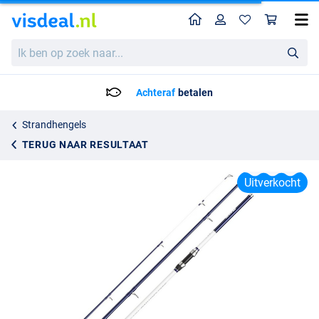
Home
Profiel
Win
Shakespeare Salt Strandhengel 3-Delig 3.60m (112-170g)
Ik
Adviesprijs
79.95
ben
84.99
op
zoek
Achteraf
betalen
naar...
Strandhengels
TERUG NAAR RESULTAAT
Uitverkocht