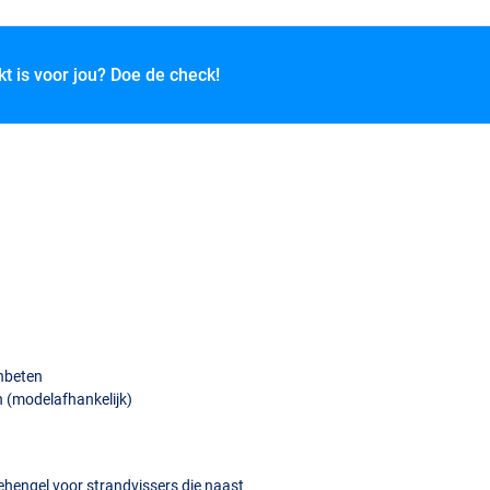
kt is voor jou? Doe de check!
anbeten
n (modelafhankelijk)
ehengel voor strandvissers die naast