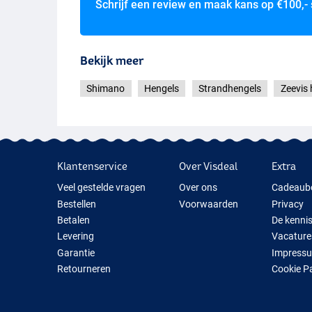
Schrijf een review en maak kans op
€100,-
- Geleideogen: Fuji Low Rider Concept “O”
- Molenhouder:
DPS
Shimano Aerlex H Surf Hybrid 4.50m 225g – Low Rid
Bekijk meer
- Lengte: 4.50m / 14ft 9in
- Werpgewicht: 225g
Shimano
Hengels
Strandhengels
Zeevis 
- Aantal delen: 3
- Transportlengte: 156cm
- Gewicht: 528g
- Geleideogen: Fuji Low Rider Concept “O”
- Molenhouder:
DPS
Klantenservice
Over Visdeal
Extra
Shimano Aerlex H Surf Hybrid 4.25m 225g – Low Ride
Veel gestelde vragen
Over ons
Cadeaub
- Lengte: 4.25m / 13ft 11in
Bestellen
Voorwaarden
Privacy
- Werpgewicht: 225g
Betalen
De kenni
- Aantal delen: 3
Levering
Vacature
- Transportlengte: 146cm
- Gewicht: 511g
Garantie
Impress
- Geleideogen: Fuji Low Rider Concept “O”
Retourneren
Cookie P
- Molenhouder: Plate
Contact
Cadeauti
Nieuwe V