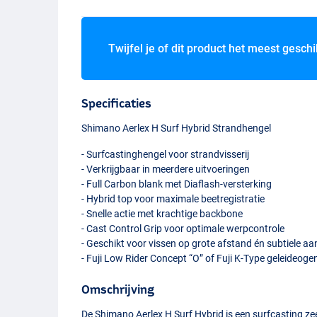
Twijfel je of dit product het meest geschi
Specificaties
Shimano Aerlex H Surf Hybrid Strandhengel
- Surfcastinghengel voor strandvisserij
- Verkrijgbaar in meerdere uitvoeringen
- Full Carbon blank met Diaflash-versterking
- Hybrid top voor maximale beetregistratie
- Snelle actie met krachtige backbone
- Cast Control Grip voor optimale werpcontrole
- Geschikt voor vissen op grote afstand én subtiele a
- Fuji Low Rider Concept “O” of Fuji K-Type geleideoge
Omschrijving
De Shimano Aerlex H Surf Hybrid is een surfcasting ze