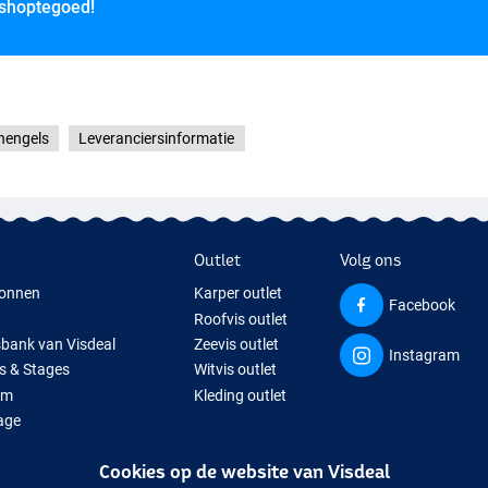
 shoptegoed!
er
DPS
hengels
Leveranciersinformatie
Outlet
Volg ons
r Plate
onnen
Karper outlet
Facebook
Roofvis outlet
sbank van Visdeal
Zeevis outlet
Instagram
s & Stages
Witvis outlet
um
Kleding outlet
age
ps
Cookies op de website van Visdeal
isspullen