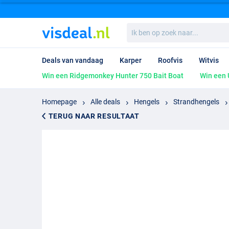
Ik
ben
op
zoek
Deals van vandaag
Karper
Roofvis
Witvis
naar...
Win een Ridgemonkey Hunter 750 Bait Boat
Win een 
Homepage
Alle deals
Hengels
Strandhengels
TERUG NAAR RESULTAAT