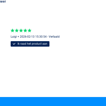
meer
PS
Luigi + 2026-02-13 15:30:54 - Vertaald
Ik raad het product aan
er
DPS