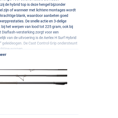
zij de hybrid top is deze hengel bijzonder
l zijn of wanneer met lichtere montages wordt
n krachtige blank, waardoor aanbeten goed
werpprestaties. De snelle actie en 3-delige
 bij het werpen van lood tot 225 gram, ook bij
Diaflash-versterking zorgt voor een
ijk van de uitvoering is de Aerlex H Surf Hybrid
O” geleideogen. De Cast Control Grip ondersteunt
achtige worpen.
meer
uder. Fuji Low Rider Concept “O” geleideogen zijn
eden extra controle tijdens krachtige worpen.
chikt voor verschillende lijntypes. De
DPS
ie. De Plate molenhouder maakt het mogelijk de
 en werptechniek.
PS