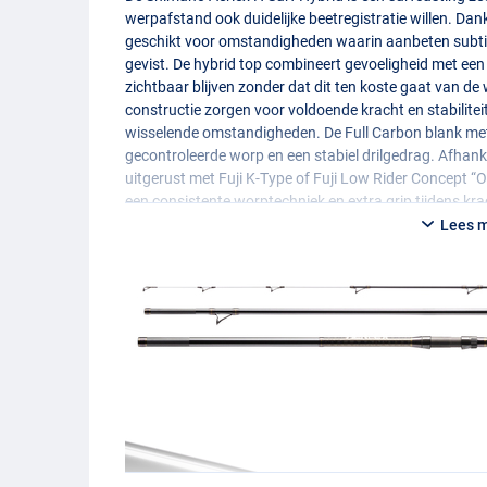
werpafstand ook duidelijke beetregistratie willen. Dank
geschikt voor omstandigheden waarin aanbeten subtie
gevist. De hybrid top combineert gevoeligheid met ee
zichtbaar blijven zonder dat dit ten koste gaat van de 
constructie zorgen voor voldoende kracht en stabiliteit
wisselende omstandigheden. De Full Carbon blank met 
gecontroleerde worp en een stabiel drilgedrag. Afhankel
uitgerust met Fuji K-Type of Fuji Low Rider Concept “
een consistente worptechniek en extra grip tijdens kr
Lees 
Verschillen tussen uitvoeringen:
De uitvoeringen verschillen in geleideogen en molenho
geoptimaliseerd voor gebruik met gevlochten lijn en bi
Fuji K-Type geleideogen zijn veelzijdig inzetbaar en ges
molenhouder plaatst de molen vast op een vaste posit
molenpositie aan te passen aan persoonlijke voorkeur
Je hebt de keuze uit:
Shimano Aerlex H Surf Hybrid 4.25m 225g – K-Type
D
- Lengte: 4.25m / 13ft 11in