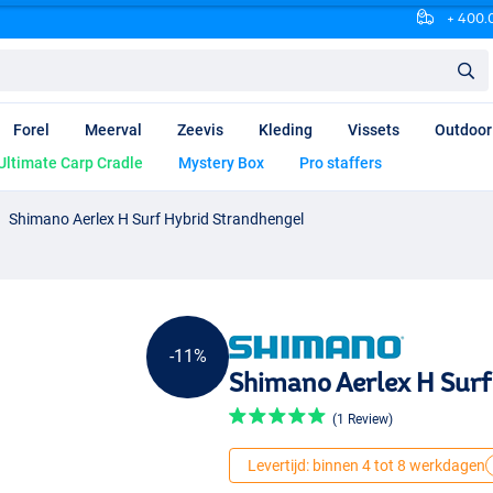
+ 400.0
Forel
Meerval
Zeevis
Kleding
Vissets
Outdoor
Ultimate Carp Cradle
Mystery Box
Pro staffers
Shimano Aerlex H Surf Hybrid Strandhengel
-11%
Shimano Aerlex H Surf
(1 Review)
Levertijd: binnen 4 tot 8 werkdagen