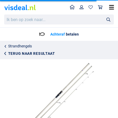
Home
Profiel
Win
Tronixpro Xenon Surf CT Competition Tip Strandhengel (100-200g) (3-Delig)
Ik
469.95
ben
op
zoek
Achteraf
betalen
naar...
Strandhengels
TERUG NAAR RESULTAAT