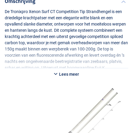
Omschrijving
De Tronixpro Xenon Surf CT Competition Tip Strandhengel is een
driedelige krachtpatser met een elegante witte blank en een
opvallend slanke diameter, ontworpen voor het moeiteloos werpen
en hanteren langs de kust. Dit complete systeem combineert een
krachtig achterdeel met een uiterst gevoelige competition spliced
carbon top, waardoor je met gemak overheadworpen van meer dan
150g maakt binnen een werpbereik van 100-200g. De top is
voorzien van een fluorescerende afwerking en levert overdag én ’s
nachts een ongeëvenaarde beetregistratie van zeebaars, platvis,
schar en wijting op. Uitgerust met hoogwaardige Fuji K
geleideogen, een betrouwbare Fuji molenhouder en een
Lees meer
comfortabele
EVA
handgreep vis je urenlang met maximale
controle. Met een compacte transportlengte van 140cm en de
meegeleverde gevoerde hengeltas neem je deze betrouwbare
strandhengel overal gemakkelijk mee naartoe om effectief meer vis
te landen.
Verkrijgbaar in meerdere lengtes:
Tronixpro Xenon Surf CT 4.16m 13’8" 100-200g Competition Tip