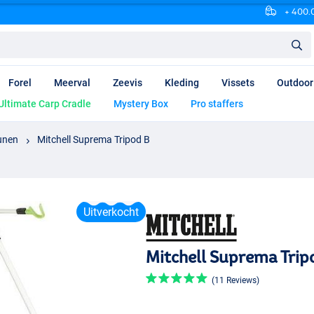
+ 400.0
Forel
Meerval
Zeevis
Kleding
Vissets
Outdoor
Ultimate Carp Cradle
Mystery Box
Pro staffers
unen
Mitchell Suprema Tripod B
Uitverkocht
Mitchell Suprema Trip
(11 Reviews)