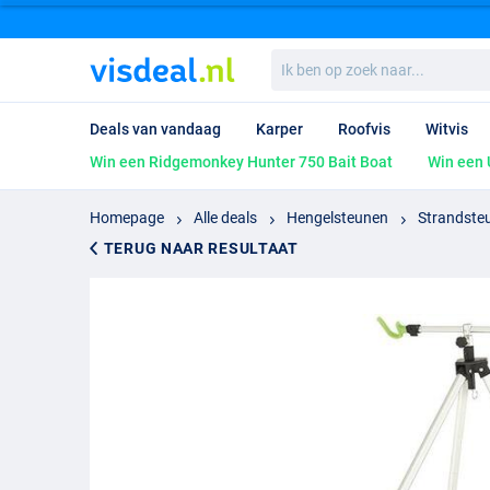
Ik
ben
op
zoek
Deals van vandaag
Karper
Roofvis
Witvis
naar...
Win een Ridgemonkey Hunter 750 Bait Boat
Win een 
Homepage
Alle deals
Hengelsteunen
Strandste
TERUG NAAR RESULTAAT