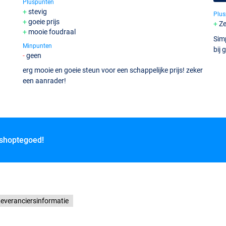
Pluspunten
stevig
Plus
goeie prijs
Ze
mooie foudraal
Simp
Minpunten
bij 
geen
erg mooie en goeie steun voor een schappelijke prijs! zeker
een aanrader!
 shoptegoed!
everanciersinformatie