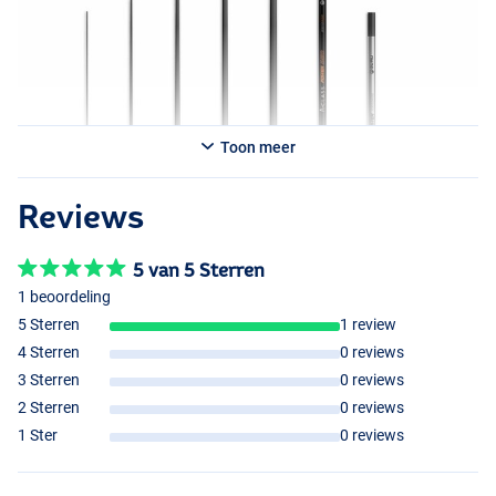
- Wrijvingsvrije Mat Tape afwerking
- In het VK vervaardigde
PTFE
Bushes
- In carbon gewikkeld om in de Pulla Bushes te passen
- Wordt geleverd in transparante
PVC
tubes
- Ideale balans tussen kracht en prestatie
- Perfect voor zowel open water als meren
Toon meer
Reviews
5 van 5 Sterren
13m
1 beoordeling
5 Sterren
1 review
4 Sterren
0 reviews
3 Sterren
0 reviews
2 Sterren
0 reviews
1 Ster
0 reviews