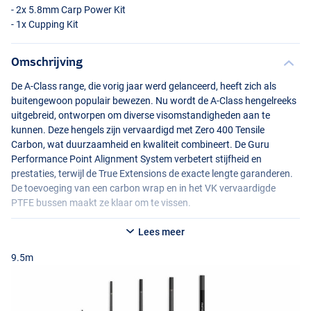
- 2x 5.8mm Carp Power Kit
- 1x Cupping Kit
Omschrijving
De A-Class range, die vorig jaar werd gelanceerd, heeft zich als
buitengewoon populair bewezen. Nu wordt de A-Class hengelreeks
uitgebreid, ontworpen om diverse visomstandigheden aan te
kunnen. Deze hengels zijn vervaardigd met Zero 400 Tensile
Carbon, wat duurzaamheid en kwaliteit combineert. De Guru
Performance Point Alignment System verbetert stijfheid en
prestaties, terwijl de True Extensions de exacte lengte garanderen.
De toevoeging van een carbon wrap en in het VK vervaardigde
PTFE
bussen maakt ze klaar om te vissen.
Kenmerken:
Lees meer
- Keuze uit 3 lengtes
9.5m
- ZERO400 Tensile Carbon Constructie
- Guru Performance Point Alignment Systeem
- Super Glide verflaag