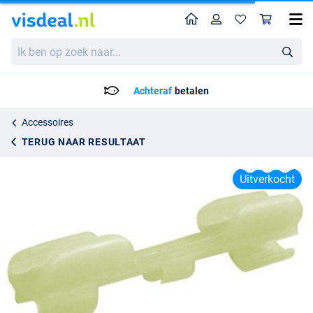
Home
Profiel
Win
Spro Firestick Holder
Ik
Adviesprijs
1.95
ben
2.95
op
zoek
Achteraf
betalen
naar...
Accessoires
TERUG NAAR RESULTAAT
Uitverkocht