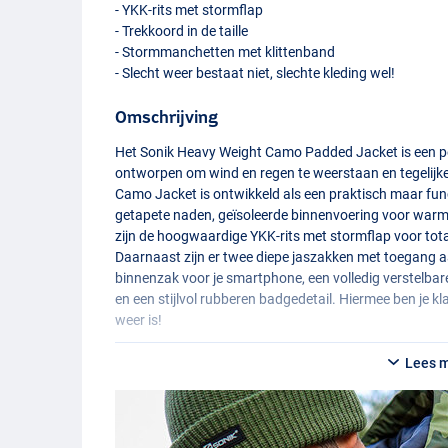
-
YKK
-rits met stormflap
- Trekkoord in de taille
- Stormmanchetten met klittenband
- Slecht weer bestaat niet, slechte kleding wel!
Omschrijving
Het Sonik Heavy Weight Camo Padded Jacket is een pe
ontworpen om wind en regen te weerstaan en tegelijke
Camo Jacket is ontwikkeld als een praktisch maar funct
getapete naden, geïsoleerde binnenvoering voor warm
zijn de hoogwaardige
YKK
-rits met stormflap voor tot
Daarnaast zijn er twee diepe jaszakken met toegang aa
binnenzak voor je smartphone, een volledig verstelb
en een stijlvol rubberen badgedetail. Hiermee ben je kla
weer is!
Lees 