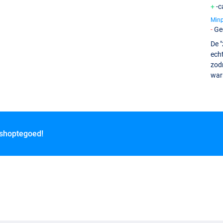
-c
Min
Ge
De "
echt
zod
war
 shoptegoed!