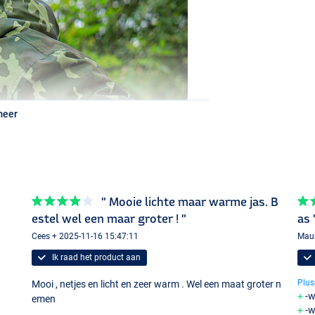
meer
" Mooie lichte maar warme jas. B
estel wel een maar groter ! "
as 
Cees + 2025-11-16 15:47:11
Maur
Ik raad het product aan
Plus
Mooi , netjes en licht en zeer warm . Wel een maat groter n
-w
emen
-