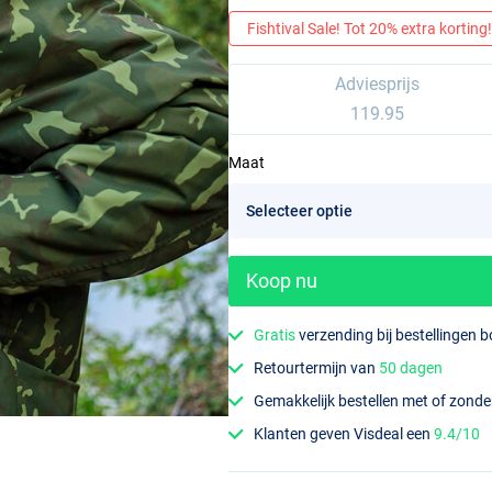
Fishtival Sale! Tot 20% extra korting! 
Adviesprijs
119.95
Maat
Koop nu
Gratis
verzending bij bestellingen 
Retourtermijn van
50 dagen
Gemakkelijk bestellen met of zond
Klanten geven Visdeal een
9.4/10