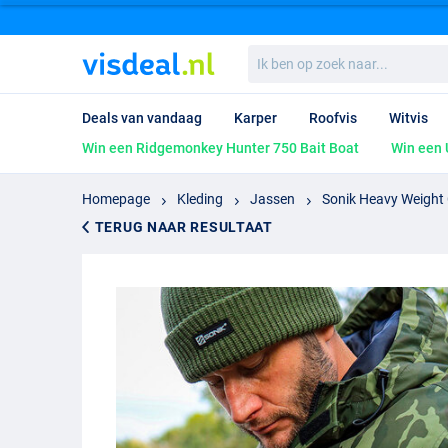
Ik
ben
op
zoek
Deals van vandaag
Karper
Roofvis
Witvis
naar...
Win een Ridgemonkey Hunter 750 Bait Boat
Win een 
Homepage
Kleding
Jassen
Sonik Heavy Weight
TERUG NAAR RESULTAAT