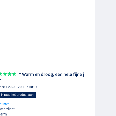
" Warm en droog, een hele fijne j
"
ice + 2023-12-31 16:50:37
Ik raad het product aan
punten
aterdicht
warm