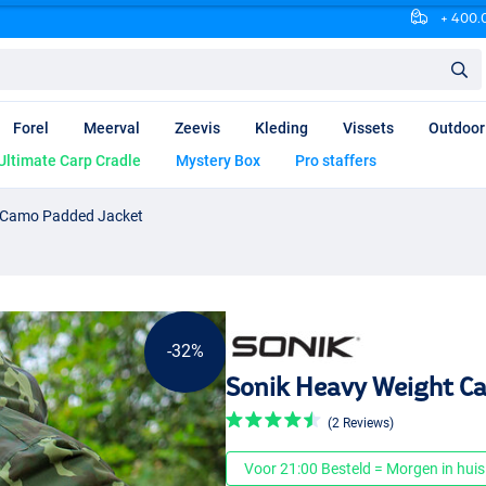
+ 400.0
Forel
Meerval
Zeevis
Kleding
Vissets
Outdoor
Ultimate Carp Cradle
Mystery Box
Pro staffers
 Camo Padded Jacket
-32%
Sonik Heavy Weight C
(2 Reviews)
Voor 21:00 Besteld = Morgen in huis