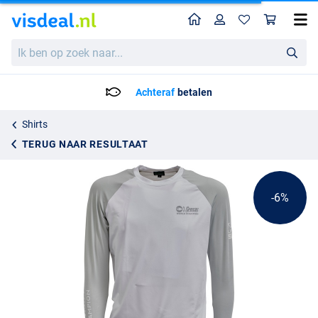
Home
Profiel
Win
Sensas UV Shirt Protec Sun Grijs
Adviesprijs
Ik
33.20
ben
34.95
op
zoek
Achteraf
betalen
naar...
Shirts
TERUG NAAR RESULTAAT
-6%