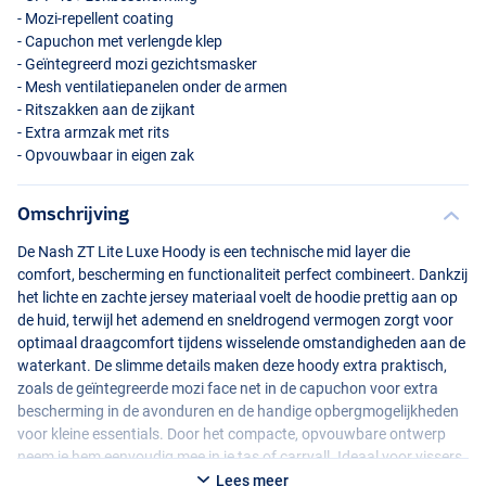
- Mozi-repellent coating
- Capuchon met verlengde klep
- Geïntegreerd mozi gezichtsmasker
- Mesh ventilatiepanelen onder de armen
- Ritszakken aan de zijkant
- Extra armzak met rits
- Opvouwbaar in eigen zak
Omschrijving
De Nash ZT Lite Luxe Hoody is een technische mid layer die
comfort, bescherming en functionaliteit perfect combineert. Dankzij
het lichte en zachte jersey materiaal voelt de hoodie prettig aan op
de huid, terwijl het ademend en sneldrogend vermogen zorgt voor
optimaal draagcomfort tijdens wisselende omstandigheden aan de
waterkant. De slimme details maken deze hoody extra praktisch,
zoals de geïntegreerde mozi face net in de capuchon voor extra
bescherming in de avonduren en de handige opbergmogelijkheden
voor kleine essentials. Door het compacte, opvouwbare ontwerp
neem je hem eenvoudig mee in je tas of carryall. Ideaal voor vissers
die licht, flexibel en goed beschermd op pad willen gaan!
Lees meer