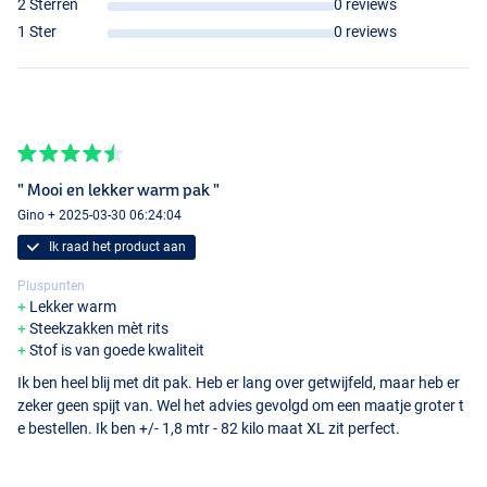
2 Sterren
0 reviews
1 Ster
0 reviews
" Mooi en lekker warm pak "
Gino + 2025-03-30 06:24:04
Ik raad het product aan
Pluspunten
Lekker warm
Steekzakken mèt rits
Stof is van goede kwaliteit
Ik ben heel blij met dit pak. Heb er lang over getwijfeld, maar heb er
zeker geen spijt van. Wel het advies gevolgd om een maatje groter t
e bestellen. Ik ben +/- 1,8 mtr - 82 kilo maat XL zit perfect.