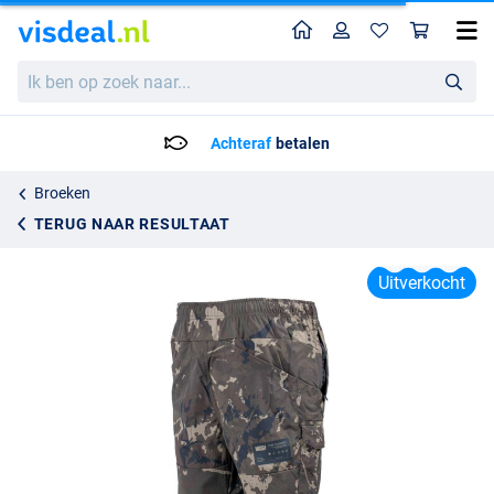
Home
Profiel
Win
Nash ZT Lite Hydra Flex Combat Shorts Camo
Ik
83.95
ben
op
zoek
Achteraf
betalen
naar...
Broeken
TERUG NAAR RESULTAAT
Uitverkocht