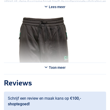
zitkist zit, deze duurzame broek biedt de professionele uitstraling en
het comfort dat je van Sensas gewend bent.
Lees meer
Toon meer
Reviews
Schrijf een review en maak kans op
€100,-
shoptegoed!