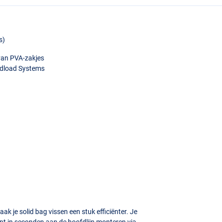
s)
van
PVA
-zakjes
edload Systems
k je solid bag vissen een stuk efficiënter. Je
t in seconden aan de hoofdlijn monteren via