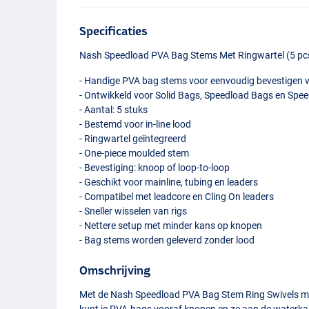
Specificaties
Nash Speedload
PVA
Bag Stems Met Ringwartel (5 pc
- Handige
PVA
bag stems voor eenvoudig bevestigen 
- Ontwikkeld voor Solid Bags, Speedload Bags en Spe
- Aantal: 5 stuks
- Bestemd voor in-line lood
- Ringwartel geïntegreerd
- One-piece moulded stem
- Bevestiging: knoop of loop-to-loop
- Geschikt voor mainline, tubing en leaders
- Compatibel met leadcore en Cling On leaders
- Sneller wisselen van rigs
- Nettere setup met minder kans op knopen
- Bag stems worden geleverd zonder lood
Omschrijving
Met de Nash Speedload
PVA
Bag Stem Ring Swivels maa
kunt je
PVA
-bags vooraf knopen en ze aan de waterkan