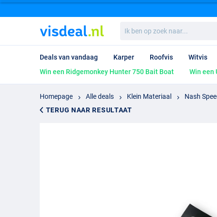
Ik
ben
op
zoek
Deals van vandaag
Karper
Roofvis
Witvis
naar...
Win een Ridgemonkey Hunter 750 Bait Boat
Win een 
Homepage
Alle deals
Klein Materiaal
Nash Spee
TERUG NAAR RESULTAAT