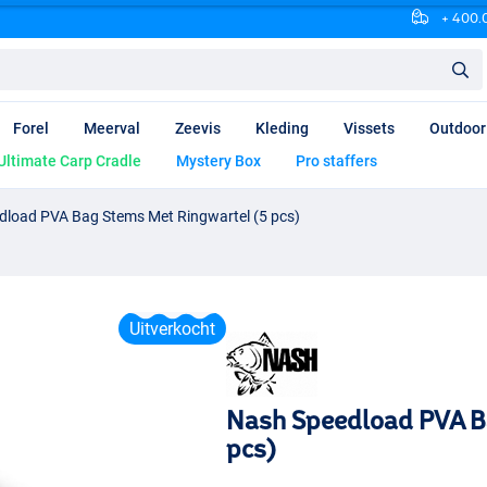
+ 400.0
Forel
Meerval
Zeevis
Kleding
Vissets
Outdoor
Ultimate Carp Cradle
Mystery Box
Pro staffers
dload PVA Bag Stems Met Ringwartel (5 pcs)
Uitverkocht
Nash Speedload PVA B
pcs)