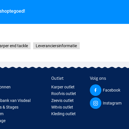
 shoptegoed!
arper end tackle
Leveranciersinformatie
Outlet
Volg ons
onnen
Karper outlet
Facebook
Roofvis outlet
sbank van Visdeal
Zeevis outlet
Instagram
s & Stages
Witvis outlet
um
Kleding outlet
age
ps