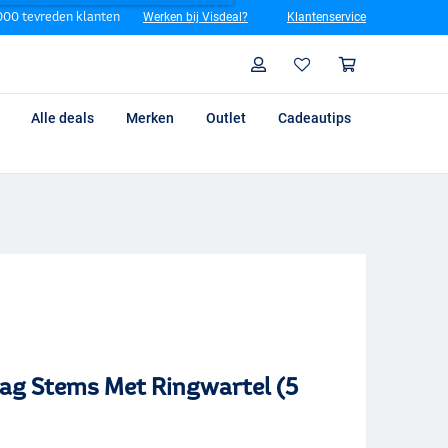
00 tevreden klanten
Werken bij Visdeal?
Klantenservice
Zoeken
Profiel
Winkelm
Alle deals
Merken
Outlet
Cadeautips
ag Stems Met Ringwartel (5