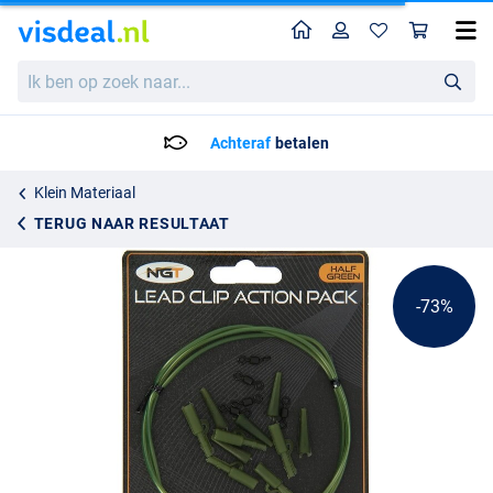
Home
Profiel
Win
NGT Lead Clip Action Pack Half Green (16pcs)
Adviesprijs
Ik
0.97
ben
3.50
op
zoek
Achteraf
betalen
naar...
Klein Materiaal
TERUG NAAR RESULTAAT
-73%