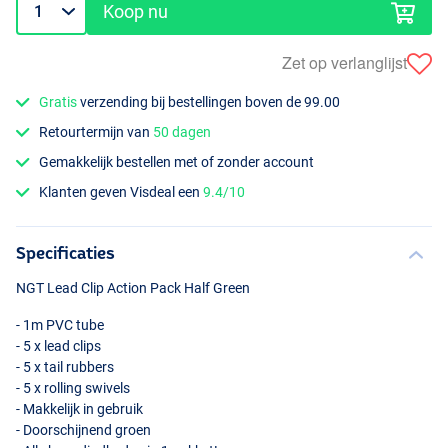
Koop nu
Zet op verlanglijst
Gratis
verzending bij bestellingen boven de 99.00
Retourtermijn van
50 dagen
Gemakkelijk bestellen met of zonder account
Klanten geven Visdeal een
9.4/10
Specificaties
NGT
Lead Clip Action Pack Half Green
- 1m
PVC
tube
- 5 x lead clips
- 5 x tail rubbers
- 5 x rolling swivels
- Makkelijk in gebruik
- Doorschijnend groen