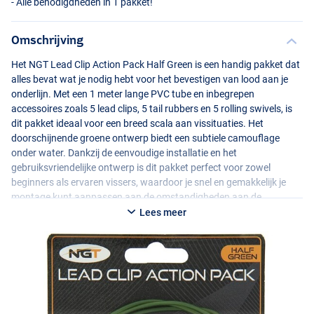
- Alle benodigdheden in 1 pakket!
Omschrijving
Het
NGT
Lead Clip Action Pack Half Green is een handig pakket dat
alles bevat wat je nodig hebt voor het bevestigen van lood aan je
onderlijn. Met een 1 meter lange
PVC
tube en inbegrepen
accessoires zoals 5 lead clips, 5 tail rubbers en 5 rolling swivels, is
dit pakket ideaal voor een breed scala aan vissituaties. Het
doorschijnende groene ontwerp biedt een subtiele camouflage
onder water. Dankzij de eenvoudige installatie en het
gebruiksvriendelijke ontwerp is dit pakket perfect voor zowel
beginners als ervaren vissers, waardoor je snel en gemakkelijk je
montage kunt aanpassen aan de omstandigheden aan de
waterkant.
Lees meer