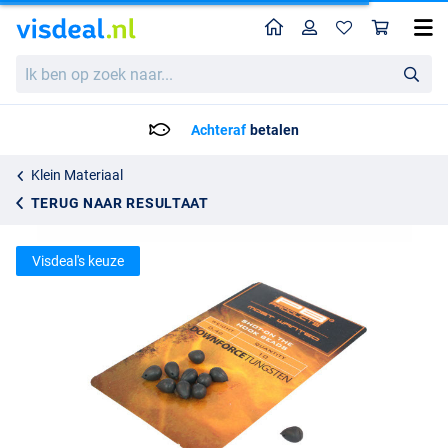
Home
Profiel
Win
PB Products Downforce Tungsten Shot On the Hook Beads
Ik
5.49
ben
op
zoek
Achteraf
betalen
naar...
Klein Materiaal
TERUG NAAR RESULTAAT
Visdeal's keuze