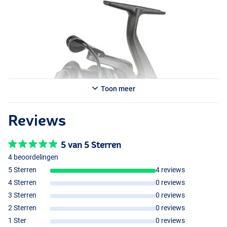
Matrix Ethos XR 3500
- Model: 3500
- Lijncapaciteit: 0,26mm/180m
- Gewicht: 304g
- Inhaalslag: 94cm
Toon meer
Reviews
5 van 5 Sterren
4 beoordelingen
5 Sterren
4 reviews
4 Sterren
0 reviews
3 Sterren
0 reviews
2 Sterren
0 reviews
1 Ster
0 reviews