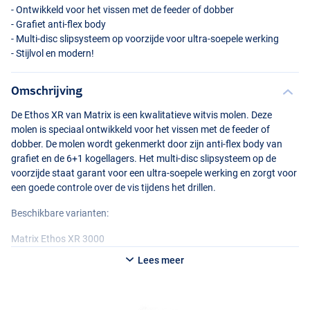
- Ontwikkeld voor het vissen met de feeder of dobber
- Grafiet anti-flex body
- Multi-disc slipsysteem op voorzijde voor ultra-soepele werking
- Stijlvol en modern!
Omschrijving
De Ethos XR van Matrix is een kwalitatieve witvis molen. Deze
molen is speciaal ontwikkeld voor het vissen met de feeder of
dobber. De molen wordt gekenmerkt door zijn anti-flex body van
grafiet en de 6+1 kogellagers. Het multi-disc slipsysteem op de
voorzijde staat garant voor een ultra-soepele werking en zorgt voor
een goede controle over de vis tijdens het drillen.
Beschikbare varianten:
Matrix Ethos XR 3000
Lees meer
- Model: 3000
- Lijncapaciteit: 0,26mm/150m
- Gewicht: 298g
- Inhaalslag: 89cm