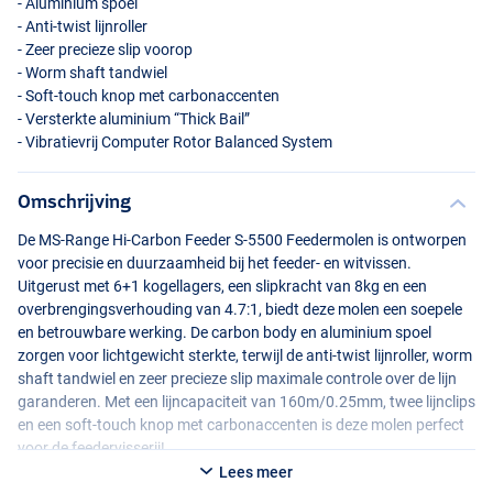
- Aluminium spoel
- Anti-twist lijnroller
- Zeer precieze slip voorop
- Worm shaft tandwiel
- Soft-touch knop met carbonaccenten
- Versterkte aluminium “Thick Bail”
- Vibratievrij Computer Rotor Balanced System
Omschrijving
De MS-Range Hi-Carbon Feeder S-5500 Feedermolen is ontworpen
voor precisie en duurzaamheid bij het feeder- en witvissen.
Uitgerust met 6+1 kogellagers, een slipkracht van 8kg en een
overbrengingsverhouding van 4.7:1, biedt deze molen een soepele
en betrouwbare werking. De carbon body en aluminium spoel
zorgen voor lichtgewicht sterkte, terwijl de anti-twist lijnroller, worm
shaft tandwiel en zeer precieze slip maximale controle over de lijn
garanderen. Met een lijncapaciteit van 160m/0.25mm, twee lijnclips
en een soft-touch knop met carbonaccenten is deze molen perfect
voor de feedervisserij!
Lees meer