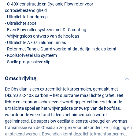
- C-40X constructie en Cyclonic Flow rotor voor
corrosiebestendigheid
- Ultralichte handgreep
- Ultralichte spoel
- Even Flow rollensysteem met
DLC
-coating
- Wrijvingsloos ontwerp van de hoofdas
- Ultralichte A7075 aluminium as
- Rotor met Tangle Guard voorkomt dat de lijn in de as komt
- Koolstofvezel slip systeem
- Snelle progressieve slip
Omschrijving
De Obsidian is een extreem lichte karpermolen, gemaakt met
Okuma’s C-40X carbon – het duurzame maar lichte grafiet. Het
lichte en ergonomische gevoel wordt geperfectioneerd door de
ultralichte spoel en het wrijvingsloze ontwerp van de hoofdas,
waardoor de weerstand tijdens het binnenhalen wordt
geëlimineerd. De superslow oscillatie, eenstuksbeugel en wormas
transmissie van de Obsidian zorgen voor uitzonderlijke lijnligging en
uitstekend werpen. Bovendien komt deze lichte krachtpatser met