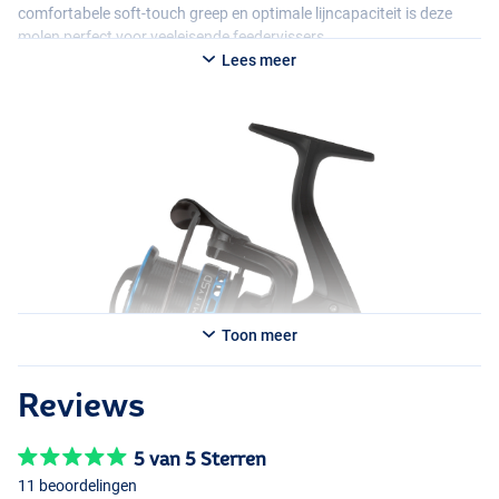
comfortabele soft-touch greep en optimale lijncapaciteit is deze
molen perfect voor veeleisende feedervissers.
Lees meer
Je hebt de keuze uit:
- Preston Extremity SD 520 Feeder Reel
- Preston Extremity SD 620 Feeder Reel
Toon meer
Reviews
5 van 5 Sterren
11 beoordelingen