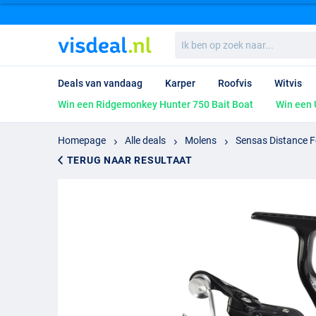
Ik
ben
op
zoek
Deals van vandaag
Karper
Roofvis
Witvis
naar...
Win een Ridgemonkey Hunter 750 Bait Boat
Win een 
Homepage
Alle deals
Molens
Sensas Distance 
TERUG NAAR RESULTAAT