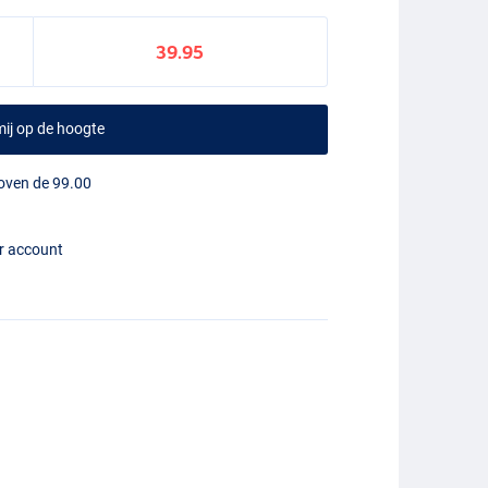
39.95
ij op de hoogte
boven de 99.00
er account