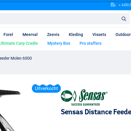
+ 400.0
Forel
Meerval
Zeevis
Kleding
Vissets
Outdoor
Ultimate Carp Cradle
Mystery Box
Pro staffers
Feeder Molen 6000
Uitverkocht
Sensas Distance Feed