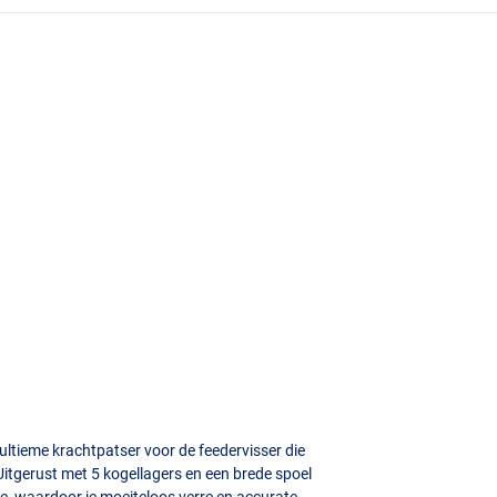
ltieme krachtpatser voor de feedervisser die
Uitgerust met 5 kogellagers en een brede spoel
te, waardoor je moeiteloos verre en accurate