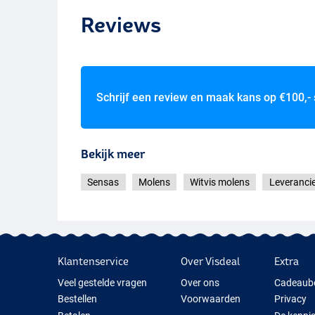
Reviews
Schrijf een review en maak kans op
€100,-
Bekijk meer
Sensas
Molens
Witvis molens
Leverancie
Klantenservice
Over Visdeal
Extra
Veel gestelde vragen
Over ons
Cadeaub
Bestellen
Voorwaarden
Privacy