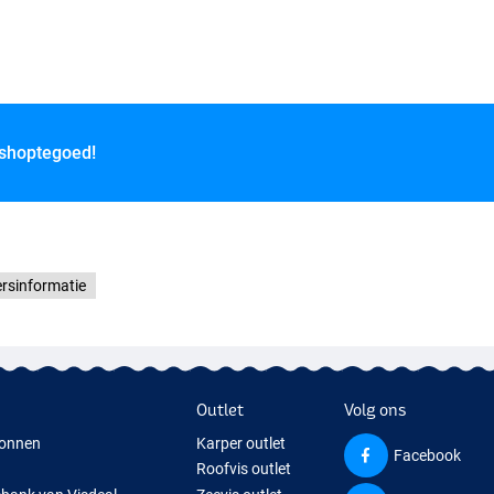
 shoptegoed!
rsinformatie
Outlet
Volg ons
onnen
Karper outlet
Facebook
Roofvis outlet