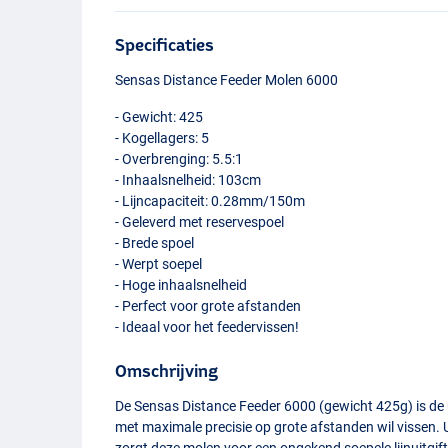
Specificaties
Sensas Distance Feeder Molen 6000
- Gewicht: 425
- Kogellagers: 5
- Overbrenging: 5.5:1
- Inhaalsnelheid: 103cm
- Lijncapaciteit: 0.28mm/150m
- Geleverd met reservespoel
- Brede spoel
- Werpt soepel
- Hoge inhaalsnelheid
- Perfect voor grote afstanden
- Ideaal voor het feedervissen!
Omschrijving
De Sensas Distance Feeder 6000 (gewicht 425g) is de u
met maximale precisie op grote afstanden wil vissen. 
zorgt deze molen voor een ongekend soepele lijnuitgif