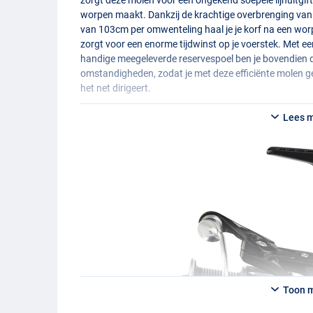
worpen maakt. Dankzij de krachtige overbrenging van
van 103cm per omwenteling haal je je korf na een wor
zorgt voor een enorme tijdwinst op je voerstek. Met 
handige meegeleverde reservespoel ben je bovendien dir
omstandigheden, zodat je met deze efficiënte molen ge
het net dirigeert.
Lees 
Toon 