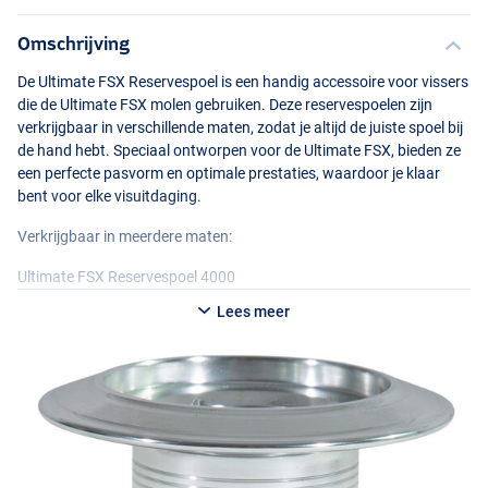
Omschrijving
De Ultimate
FSX
Reservespoel is een handig accessoire voor vissers
die de Ultimate
FSX
molen gebruiken. Deze reservespoelen zijn
verkrijgbaar in verschillende maten, zodat je altijd de juiste spoel bij
de hand hebt. Speciaal ontworpen voor de Ultimate
FSX
, bieden ze
een perfecte pasvorm en optimale prestaties, waardoor je klaar
bent voor elke visuitdaging.
Verkrijgbaar in meerdere maten:
Ultimate
FSX
Reservespoel 4000
- Lijncapaciteit: 0.34mm/200m
Lees meer
Ultimate
FSX
Reservespoel 6000
- Lijncapaciteit: 0.44mm/200m