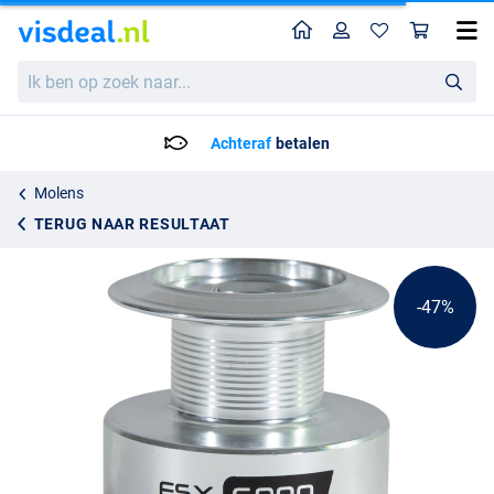
Home
Profiel
Win
Ultimate FSX Reservespoel
Adviesprijs
Ik
8.06
ben
14.95
op
zoek
Achteraf
betalen
naar...
Molens
TERUG NAAR RESULTAAT
-47%