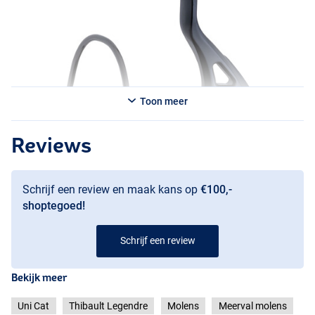
Toon meer
Reviews
Schrijf een review en maak kans op
€100,-
shoptegoed!
Schrijf een review
Bekijk meer
Uni Cat
Thibault Legendre
Molens
Meerval molens