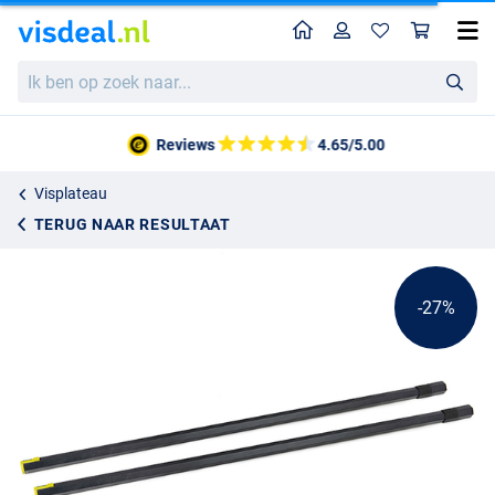
Home
Profiel
Win
Matrix Tool Bar XL Arms
Ik
Adviesprijs
17.59
ben
23.99
op
zoek
Reviews
4.65/5.00
naar...
Visplateau
TERUG NAAR RESULTAAT
-27%