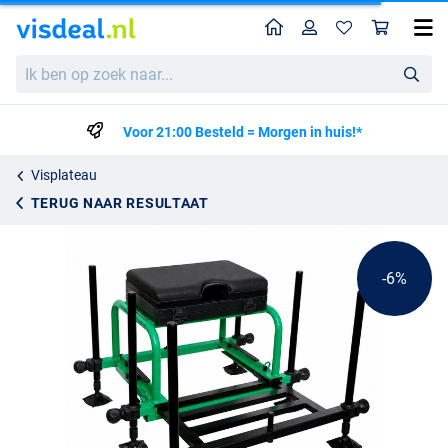
Home
Profiel
Win
Sensas Panier 3101 D25 Zitkist
Adviesprijs
Ik
284.00
ben
298.95
op
zoek
Voor 21:00 Besteld = Morgen in huis!*
naar...
Visplateau
TERUG NAAR RESULTAAT
-6%