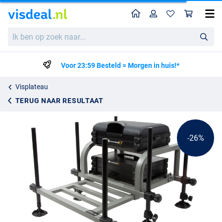
Home
Profiel
Win
Ultimate Hyperga XT Seatbox
Ik
Adviesprijs
298.76
ben
399.95
op
zoek
Voor 23:59 Besteld = Morgen in huis!*
naar...
Visplateau
TERUG NAAR RESULTAAT
-26%