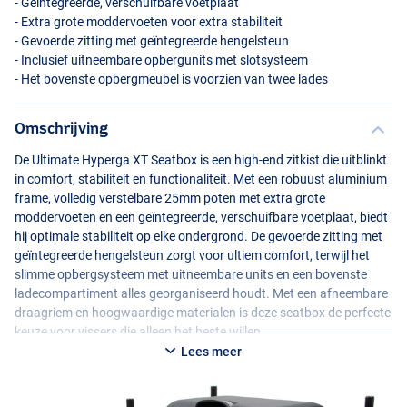
- Geïntegreerde, verschuifbare voetplaat
- Extra grote moddervoeten voor extra stabiliteit
- Gevoerde zitting met geïntegreerde hengelsteun
- Inclusief uitneembare opbergunits met slotsysteem
- Het bovenste opbergmeubel is voorzien van twee lades
Omschrijving
De Ultimate Hyperga XT Seatbox is een high-end zitkist die uitblinkt
in comfort, stabiliteit en functionaliteit. Met een robuust aluminium
frame, volledig verstelbare 25mm poten met extra grote
moddervoeten en een geïntegreerde, verschuifbare voetplaat, biedt
hij optimale stabiliteit op elke ondergrond. De gevoerde zitting met
geïntegreerde hengelsteun zorgt voor ultiem comfort, terwijl het
slimme opbergsysteem met uitneembare units en een bovenste
ladecompartiment alles georganiseerd houdt. Met een afneembare
draagriem en hoogwaardige materialen is deze seatbox de perfecte
keuze voor vissers die alleen het beste willen.
Lees meer