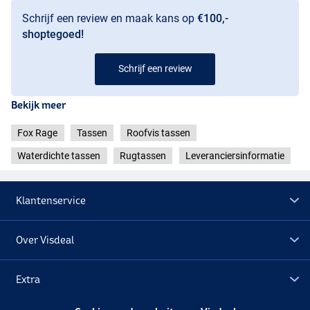
Schrijf een review en maak kans op
€100,-
shoptegoed!
Schrijf een review
Bekijk meer
Fox Rage
Tassen
Roofvis tassen
Waterdichte tassen
Rugtassen
Leveranciersinformatie
Klantenservice
Over Visdeal
Extra